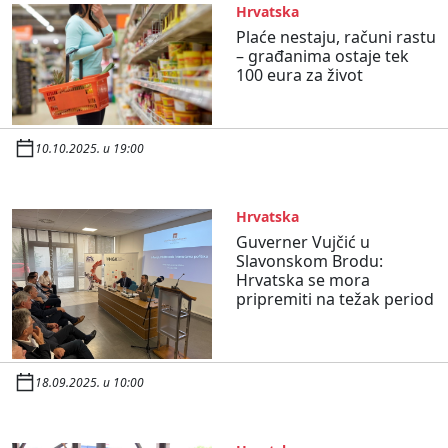
Hrvatska
Plaće nestaju, računi rastu
– građanima ostaje tek
100 eura za život
10.10.2025. u 19:00
Hrvatska
Guverner Vujčić u
Slavonskom Brodu:
Hrvatska se mora
pripremiti na težak period
18.09.2025. u 10:00