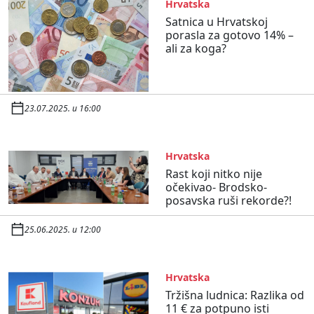
Hrvatska
Satnica u Hrvatskoj
porasla za gotovo 14% –
ali za koga?
23.07.2025. u 16:00
Hrvatska
Rast koji nitko nije
očekivao- Brodsko-
posavska ruši rekorde?!
25.06.2025. u 12:00
Hrvatska
Tržišna ludnica: Razlika od
11 € za potpuno isti