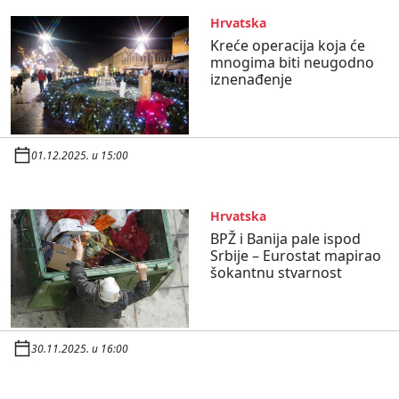
Hrvatska
Kreće operacija koja će
mnogima biti neugodno
iznenađenje
01.12.2025. u 15:00
Hrvatska
BPŽ i Banija pale ispod
Srbije – Eurostat mapirao
šokantnu stvarnost
30.11.2025. u 16:00