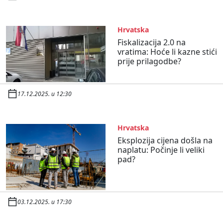
Hrvatska
Fiskalizacija 2.0 na
vratima: Hoće li kazne stići
prije prilagodbe?
17.12.2025. u 12:30
Hrvatska
Eksplozija cijena došla na
naplatu: Počinje li veliki
pad?
03.12.2025. u 17:30