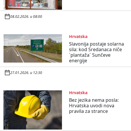
08.02.2026. u 08:00
Hrvatska
Slavonija postaje solarna
sila: kod Sredanaca niče
´plantaža´ Sunčeve
energije
27.01.2026. u 12:30
Hrvatska
Bez jezika nema posla:
Hrvatska uvodi nova
pravila za strance