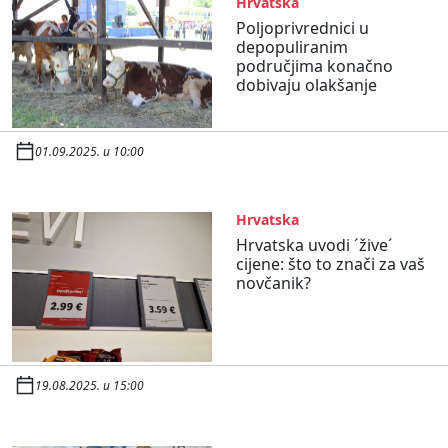
Hrvatska
Poljoprivrednici u
depopuliranim
područjima konačno
dobivaju olakšanje
01.09.2025. u 10:00
Hrvatska
Hrvatska uvodi ´žive´
cijene: što to znači za vaš
novčanik?
19.08.2025. u 15:00