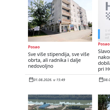
Posao
Posao
Slavo
Sve više stipendija, sve više
nako
obrta, ali radnika i dalje
dobil
nedovoljno
pri H
01.08.2026. u 15:49
08.