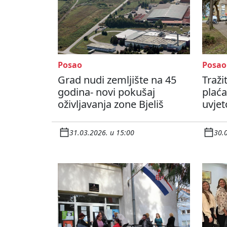
Posao
Posao
Grad nudi zemljište na 45
Traži
godina- novi pokušaj
plaća
oživljavanja zone Bjeliš
uvje
31.03.2026. u 15:00
30.