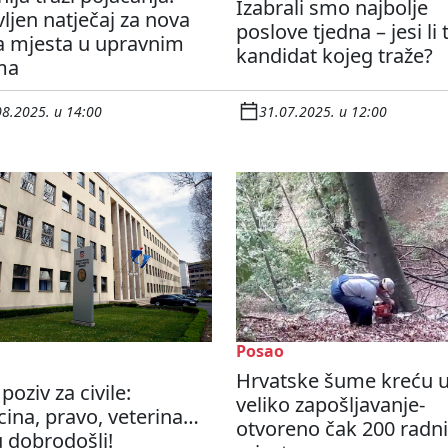
Izabrali smo najbolje
ljen natječaj za nova
poslove tjedna – jesi li t
a mjesta u upravnim
kandidat kojeg traže?
ima
08.2025. u 14:00
31.07.2025. u 12:00
Posao
Hrvatske šume kreću 
 poziv za civile:
veliko zapošljavanje-
ina, pravo, veterina…
otvoreno čak 200 radn
u dobrodošli!