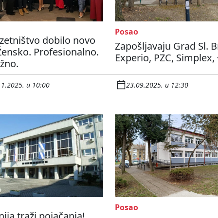
Posao
etništvo dobilo novo
Zapošljavaju Grad Sl. B
 Žensko. Profesionalno.
Experio, PZC, Simplex, 
žno.
11.2025. u 10:00
23.09.2025. u 12:30
Posao
ija traži pojačanja!