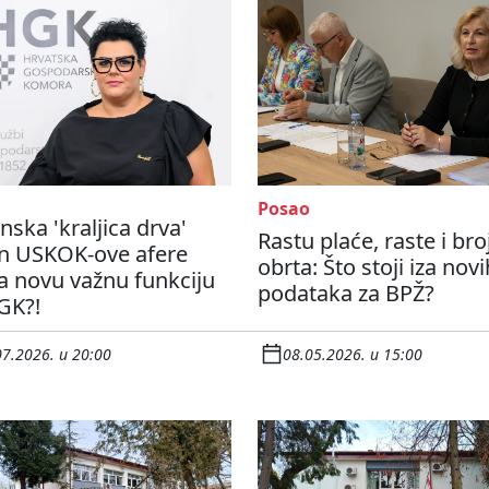
Posao
nska 'kraljica drva'
Rastu plaće, raste i bro
n USKOK-ove afere
obrta: Što stoji iza novi
a novu važnu funkciju
podataka za BPŽ?
GK?!
07.2026. u 20:00
08.05.2026. u 15:00