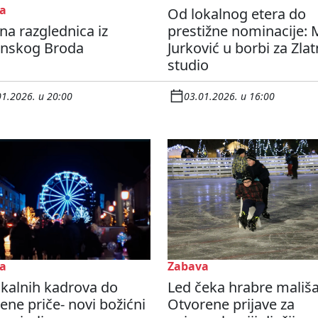
a
Od lokalnog etera do
na razglednica iz
prestižne nominacije: 
onskog Broda
Jurković u borbi za Zlat
studio
01.2026. u 20:00
03.01.2026. u 16:00
a
Zabava
kalnih kadrova do
Led čeka hrabre mališ
ene priče- novi božićni
Otvorene prijave za