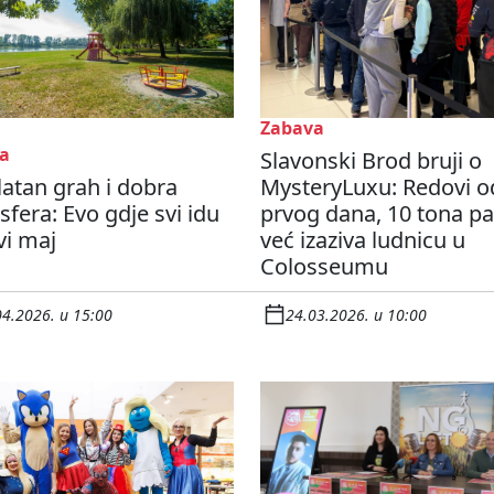
Zabava
a
Slavonski Brod bruji o
atan grah i dobra
MysteryLuxu: Redovi o
fera: Evo gdje svi idu
prvog dana, 10 tona p
vi maj
već izaziva ludnicu u
Colosseumu
04.2026. u 15:00
24.03.2026. u 10:00