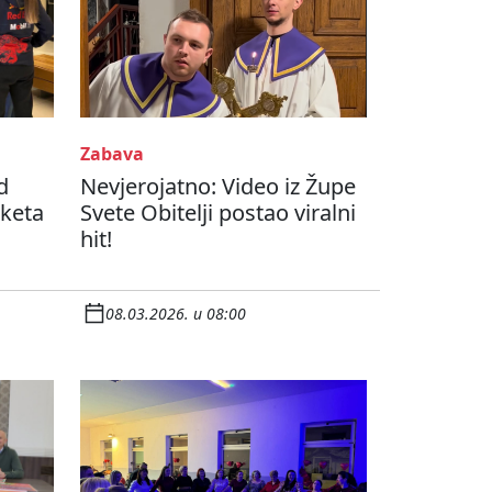
Zabava
d
Nevjerojatno: Video iz Župe
aketa
Svete Obitelji postao viralni
hit!
08.03.2026. u 08:00