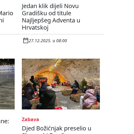
Jedan klik dijeli Novu
Mario
Gradišku od titule
ni
Najljepšeg Adventa u
Hrvatskoj
27.12.2025. u 08:00
Zabava
ane:
Djed Božićnjak preselio u