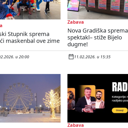
Zabava
a
Nova Gradiška sprema
ski Stupnik sprema
spektakl– stiže Bijelo
eći maskenbal ove zime
dugme!
02.2026. u 20:00
11.02.2026. u 15:35
Zabava