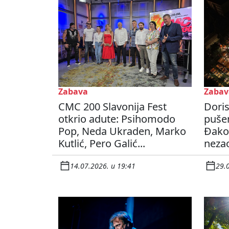
Zabava
Zabav
CMC 200 Slavonija Fest
Doris
otkrio adute: Psihomodo
pušen
Pop, Neda Ukraden, Marko
Đako
Kutlić, Pero Galić...
nezao
14.07.2026. u 19:41
29.