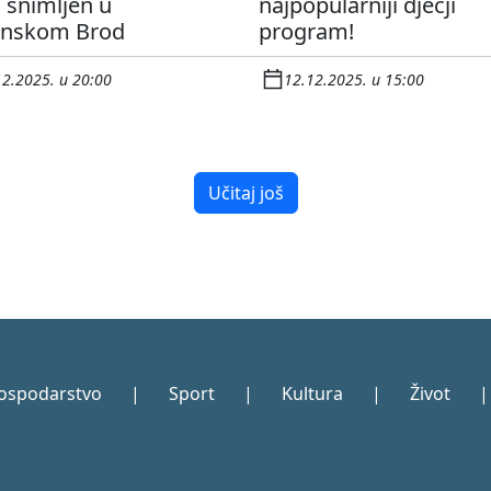
 snimljen u
najpopularniji dječji
onskom Brod
program!
12.2025. u 20:00
12.12.2025. u 15:00
Učitaj još
ospodarstvo
|
Sport
|
Kultura
|
Život
|