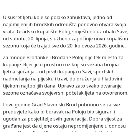
U susret ljetu koje se polako zahuktava, jedno od
najomiljenijih brodskih odredišta ponovno otvara svoja
vrata. Gradsko kupalište Poloj, smješteno uz obalu Save,
od subote, 20. lipnja, službeno započinje novu kupališnu
sezonu koja će trajati sve do 20. kolovoza 2026. godine.
Za mnoge Brođanke i Brođane Poloj nije tek mjesto za
kupanje. Riječ je o prostoru uz koji su vezana brojna
ljetna sjećanja – od prvih kupanja u Savi, sportskih
nadmetanja na pijesku i travi, do druženja u hladovini
tijekom najtoplijih dana. Upravo zato svako otvaranje
sezone označava svojevrsni početak ljeta na otvorenom.
I ove godine Grad Slavonski Brod pobrinuo se za sve
preduvjete kako bi boravak na Poloju bio siguran i
ugodan za posjetitelje svih generacija. Dobra vijest za
građane jest da cijene ostaju nepromijenjene u odnosu