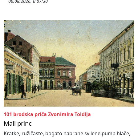
06.08.2026. u 07:30
101 brodska priča Zvonimira Toldija
Mali princ
Kratke, ružičaste, bogato nabrane svilene pump hlače,