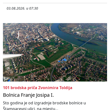
03.08.2026. u 07:30
101 brodska priča Zvonimira Toldija
Bolnica Franje Josipa I.
Sto godina je od izgradnje brodske bolnice u
Štamparevoj ulici, na mjestu...