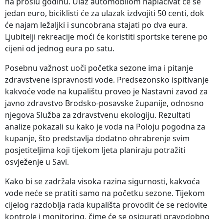
na prošlu godinu. Ulaz automobilom naplaćivat će se
jedan euro, biciklisti će za ulazak izdvojiti 50 centi, dok
će najam ležaljki i suncobrana stajati po dva eura.
Ljubitelji rekreacije moći će koristiti sportske terene po
cijeni od jednog eura po satu.
Posebnu važnost uoči početka sezone ima i pitanje
zdravstvene ispravnosti vode. Predsezonsko ispitivanje
kakvoće vode na kupalištu proveo je Nastavni zavod za
javno zdravstvo Brodsko-posavske županije, odnosno
njegova Služba za zdravstvenu ekologiju. Rezultati
analize pokazali su kako je voda na Poloju pogodna za
kupanje, što predstavlja dodatno ohrabrenje svim
posjetiteljima koji tijekom ljeta planiraju potražiti
osvježenje u Savi.
Kako bi se zadržala visoka razina sigurnosti, kakvoća
vode neće se pratiti samo na početku sezone. Tijekom
cijelog razdoblja rada kupališta provodit će se redovite
kontrole i monitoring, čime će se osigurati pravodobno