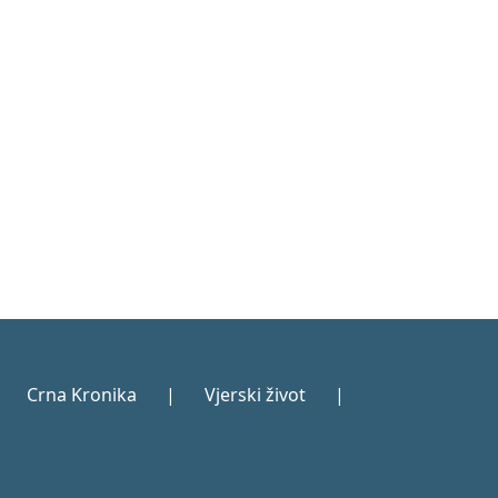
Crna Kronika
|
Vjerski život
|