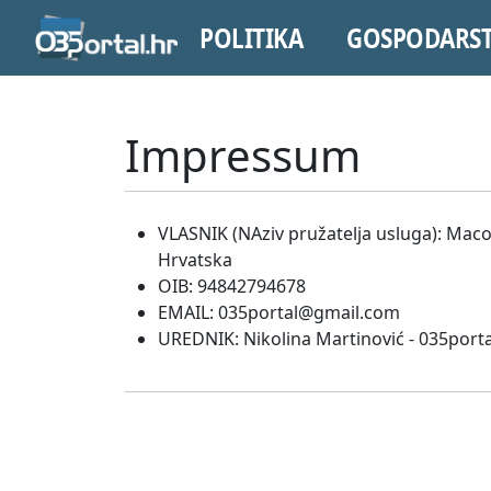
POLITIKA
GOSPODARS
Impressum
VLASNIK (NAziv pružatelja usluga): Maco
Hrvatska
OIB: 94842794678
EMAIL: 035portal@gmail.com
UREDNIK: Nikolina Martinović - 035por