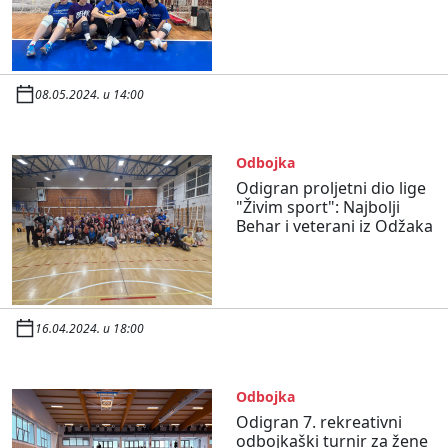
08.05.2024. u 14:00
Odbojka
Odigran proljetni dio lige
"Živim sport": Najbolji
Behar i veterani iz Odžaka
16.04.2024. u 18:00
Odbojka
Odigran 7. rekreativni
odbojkaški turnir za žene