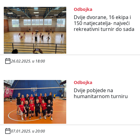
Odbojka
Dvije dvorane, 16 ekipa i
150 natjecatelja- najveći
rekreativni turnir do sada
26.02.2025. u 18:00
Odbojka
Dvije pobjede na
humanitarnom turniru
07.01.2025. u 20:00