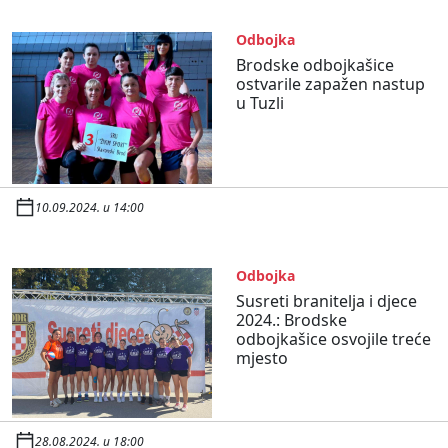
Odbojka
Brodske odbojkašice
ostvarile zapažen nastup
u Tuzli
10.09.2024. u 14:00
Odbojka
Susreti branitelja i djece
2024.: Brodske
odbojkašice osvojile treće
mjesto
28.08.2024. u 18:00