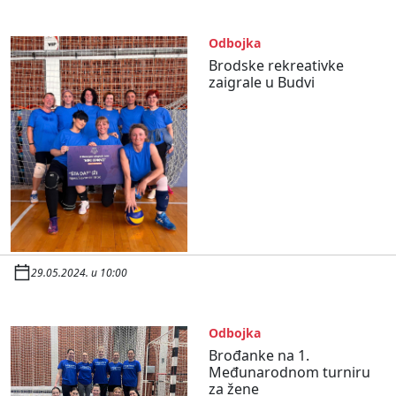
Odbojka
Brodske rekreativke
zaigrale u Budvi
29.05.2024. u 10:00
Odbojka
Brođanke na 1.
Međunarodnom turniru
za žene