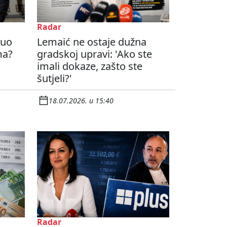
Radar
nuo
Lemaić ne ostaje dužna
ma?
gradskoj upravi: 'Ako ste
imali dokaze, zašto ste
šutjeli?'
18.07.2026. u 15:40
Radar