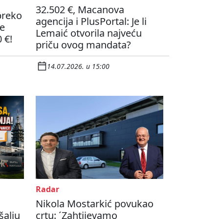
32.502 €, Macanova
preko
agencija i PlusPortal: Je li
je
Lemaić otvorila najveću
 €!
priču ovog mandata?
14.07.2026. u 15:00
Radar
Nikola Mostarkić povukao
šalju
crtu: ´Zahtijevamo