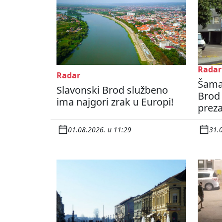
Radar
Radar
Šamar
Slavonski Brod službeno
Brod 
ima najgori zrak u Europi!
prez
01.08.2026. u 11:29
31.