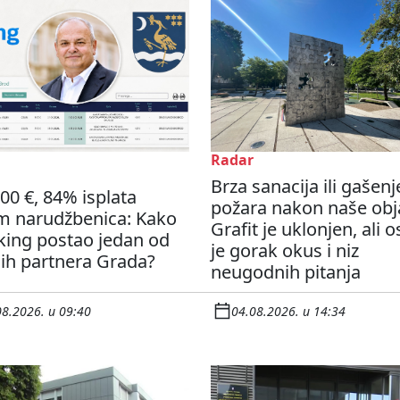
Radar
Brza sanacija ili gašenj
00 €, 84% isplata
požara nakon naše obj
m narudžbenica: Kako
Grafit je uklonjen, ali 
king postao jedan od
je gorak okus i niz
ih partnera Grada?
neugodnih pitanja
08.2026. u 09:40
04.08.2026. u 14:34