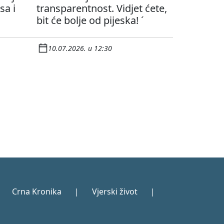
sa i
transparentnost. Vidjet ćete,
bit će bolje od pijeska! ´
10.07.2026. u 12:30
Crna Kronika
|
Vjerski život
|