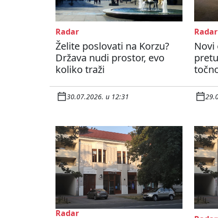
Radar
Radar
Želite poslovati na Korzu?
Novi 
Država nudi prostor, evo
pretu
koliko traži
točno
30.07.2026. u 12:31
29.
Radar