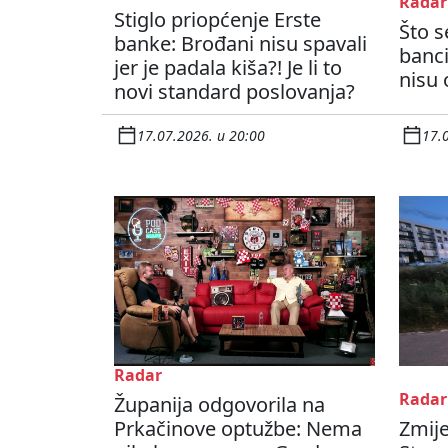
Radar
Stiglo priopćenje Erste
Što s
banke: Brođani nisu spavali
banci
jer je padala kiša?! Je li to
nisu 
novi standard poslovanja?
17.07.2026. u 20:00
17.
Radar
Radar
Županija odgovorila na
Prkačinove optužbe: Nema
Zmije