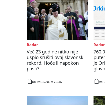
Radar
Radar
Već 23 godine nitko nije
760.0
uspio srušiti ovaj slavonski
pute
rekord. Hoće li napokon
je Or
pasti?
glavn
06.08.2026. u 12:30
06.