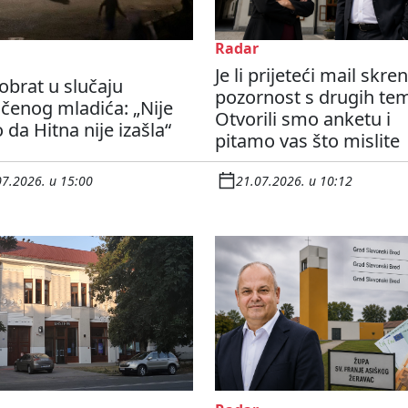
Radar
Je li prijeteći mail skre
obrat u slučaju
pozornost s drugih te
čenog mladića: „Nije
Otvorili smo anketu i
 da Hitna nije izašla“
pitamo vas što mislite
07.2026. u 15:00
21.07.2026. u 10:12