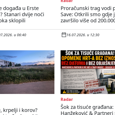
Radar
e događa u Erste
Proračunski trag vodi 
? Stanari dvije noći
Save: Otkrili smo gdje 
oka sklopili
završilo više od 200.000
07.2026. u 06:40
16.07.2026. u 12:30
Radar
Šok za tisuće građana:
, krpelji i korov?
Hanžeković & Partneri 