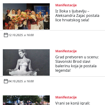
Manifestacije
Iz Iloka s ljubavlju –
Aleksandra Zajac postala
lice hrvatskog sela!
12.10.2025. u 16:00
Manifestacije
Grad pretvoren u scenu:
Slavonski Brod slavi
balerinu koja je postala
legenda!
04.10.2025. u 16:00
Manifestacije
Vrani se konji igrali: