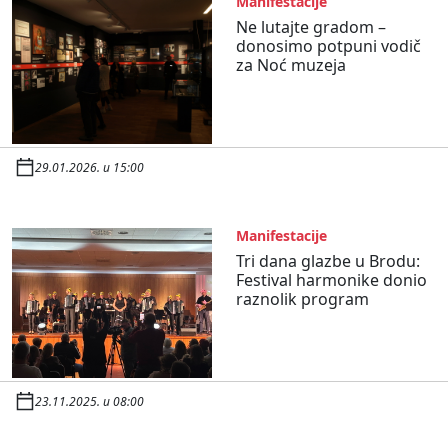
Manifestacije
Ne lutajte gradom –
donosimo potpuni vodič
za Noć muzeja
29.01.2026. u 15:00
Manifestacije
Tri dana glazbe u Brodu:
Festival harmonike donio
raznolik program
23.11.2025. u 08:00