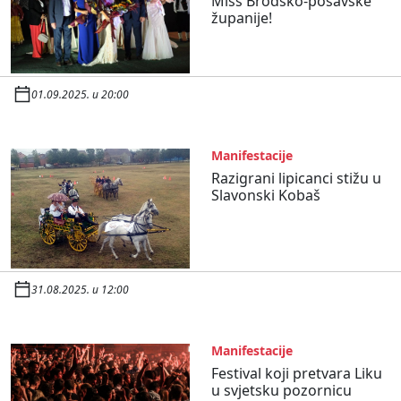
Miss Brodsko-posavske
županije!
01.09.2025. u 20:00
Manifestacije
Razigrani lipicanci stižu u
Slavonski Kobaš
31.08.2025. u 12:00
Manifestacije
Festival koji pretvara Liku
u svjetsku pozornicu