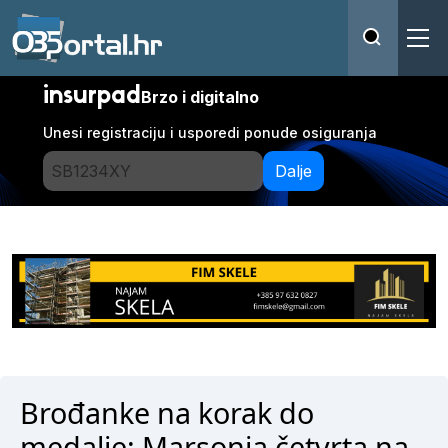
insurpad
Brzo i digitalno
Unesi registraciju i usporedi ponude osiguranja
Dalje
Brođanke na korak do
medalje: Marsonia četvrta na