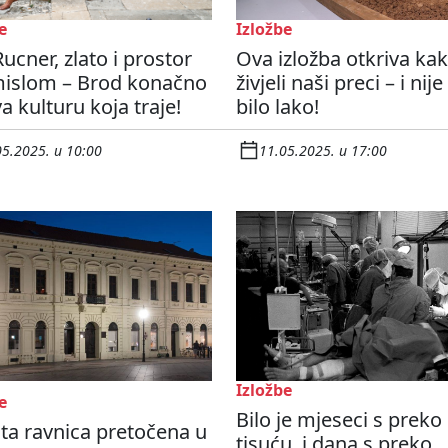
e
Izložbe
ucner, zlato i prostor
Ova izložba otkriva ka
mislom – Brod konačno
živjeli naši preci – i nije
a kulturu koja traje!
bilo lako!
05.2025. u 10:00
11.05.2025. u 17:00
Izložbe
e
Bilo je mjeseci s preko
ta ravnica pretočena u
tisuću, i dana s preko