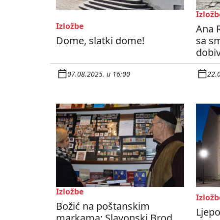
Izložb
Izložbe
Ana R
Dome, slatki dome!
sa s
dobiv
07.08.2025. u 16:00
22.
Izložbe
Izložb
Božić na poštanskim
Ljepo
markama: Slavonski Brod