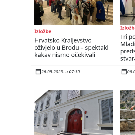
Izložb
Izložbe
Tri p
Hrvatsko Kraljevstvo
Mladi
oživjelo u Brodu – spektakl
preds
kakav nismo očekivali
stvar
26.09.2025. u 07:30
06.