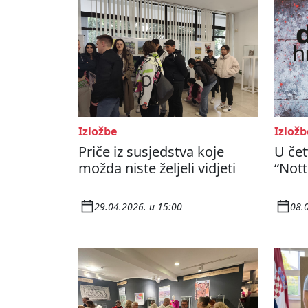
Izložbe
Izložb
Priče iz susjedstva koje
U čet
možda niste željeli vidjeti
“Not
29.04.2026. u 15:00
08.