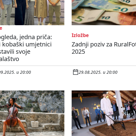
e
Izložbe
ogleda, jedna priča:
 kobaški umjetnici
Zadnji poziv za RuralFo
tavili svoje
2025
alaštvo
09.2025. u 20:00
29.08.2025. u 20:00