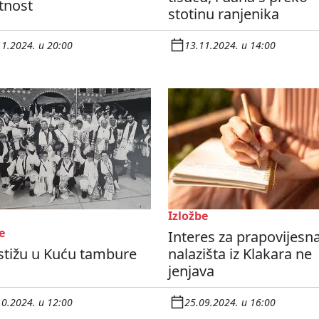
tnost
stotinu ranjenika
11.2024. u 20:00
13.11.2024. u 14:00
Izložbe
e
Interes za prapovijesn
stižu u Kuću tambure
nalazišta iz Klakara ne
jenjava
10.2024. u 12:00
25.09.2024. u 16:00