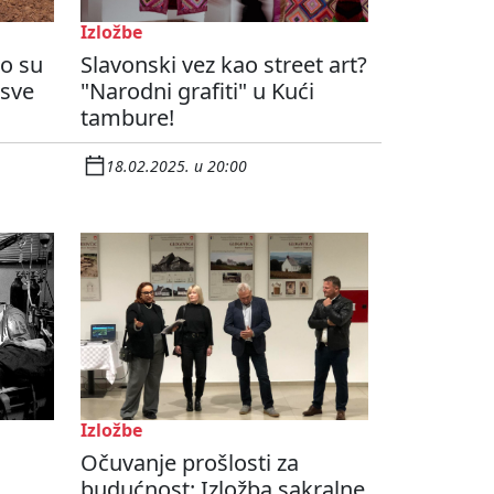
Izložbe
ko su
Slavonski vez kao street art?
 sve
"Narodni grafiti" u Kući
tambure!
18.02.2025. u 20:00
Izložbe
Očuvanje prošlosti za
budućnost: Izložba sakralne