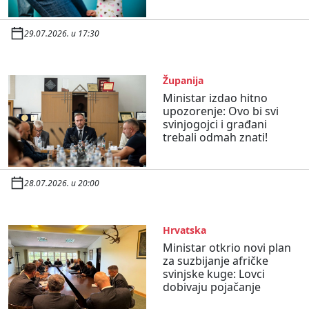
29.07.2026. u 17:30
Županija
Ministar izdao hitno
upozorenje: Ovo bi svi
svinjogojci i građani
trebali odmah znati!
28.07.2026. u 20:00
Hrvatska
Ministar otkrio novi plan
za suzbijanje afričke
svinjske kuge: Lovci
dobivaju pojačanje