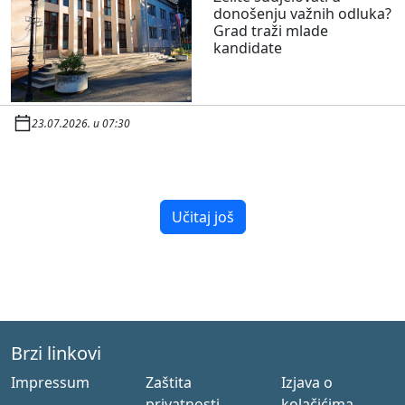
donošenju važnih odluka?
Grad traži mlade
kandidate
23.07.2026. u 07:30
Učitaj još
Brzi linkovi
Impressum
Zaštita
Izjava o
privatnosti
kolačićima