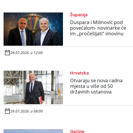
Županija
Duspara i Milinović pod
povećalom- novinarke će
im „pročešljati“ imovinu
26.07.2026. u 12:00
Hrvatska
Otvaraju se nova radna
mjesta u više od 50
državnih ustanova
26.07.2026. u 08:00
Općine