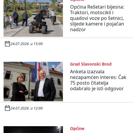
Općina Rešetari bijesna:
Traktori, motocikli i
quadovi voze po šetnici,
slijede kamere i pojačan
nadzor
24.07.2026. u 15:00
Grad Slavonski Brod
Anketa izazvala
nezapamćen interes: Čak
75 posto čitatelja
odabralo je isti odgovor
24.07.2026. u 12:00
Općine