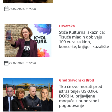
27.07.2026. u 15:00
Hrvatska
Stiže Kulturna iskaznica:
Tisuće mladih dobivaju
100 eura za kino,
koncerte, knjige i kazalište
27.07.2026. u 12:30
Grad Slavonski Brod
Tko će sve morati pred
istražitelje? USKOK-u i
DORH-u prijavljene
moguće zlouporabe i
pogodovanje