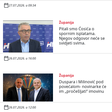
27.07.2026. u 09:34
Županija
Pitali smo Ćosića o
spornim isplatama.
Njegov odgovor neće se
svidjeti svima.
26.07.2026. u 16:00
Županija
Duspara i Milinović pod
povećalom- novinarke će
im „pročešljati“ imovinu
26.07.2026. u 12:00