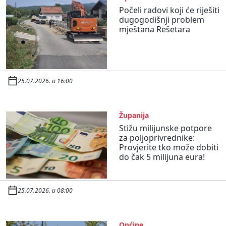
Počeli radovi koji će riješiti
dugogodišnji problem
mještana Rešetara
25.07.2026. u 16:00
Županija
Stižu milijunske potpore
za poljoprivrednike:
Provjerite tko može dobiti
do čak 5 milijuna eura!
25.07.2026. u 08:00
Općine