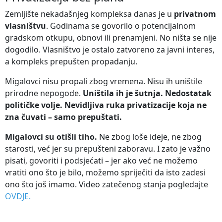
Zemljište nekadašnjeg kompleksa danas je u
privatnom
vlasništvu
. Godinama se govorilo o potencijalnom
gradskom otkupu, obnovi ili prenamjeni. No ništa se nije
dogodilo. Vlasništvo je ostalo zatvoreno za javni interes,
a kompleks prepušten propadanju.
Migalovci nisu propali zbog vremena. Nisu ih uništile
prirodne nepogode.
Uništila ih je šutnja. Nedostatak
političke volje. Nevidljiva ruka privatizacije koja ne
zna čuvati – samo prepuštati.
Migalovci su otišli tiho.
Ne zbog loše ideje, ne zbog
starosti, već jer su prepušteni zaboravu. I zato je važno
pisati, govoriti i podsjećati – jer ako već ne možemo
vratiti ono što je bilo, možemo spriječiti da isto zadesi
ono što još imamo. Video zatečenog stanja pogledajte
OVDJE.