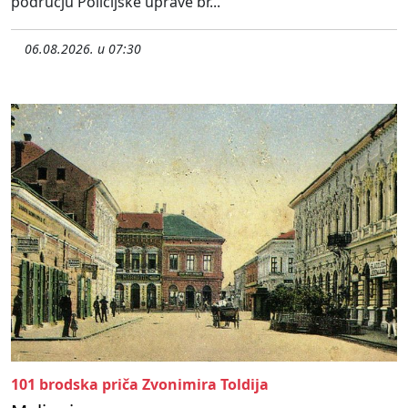
području Policijske uprave br...
06.08.2026. u 07:30
101 brodska priča Zvonimira Toldija