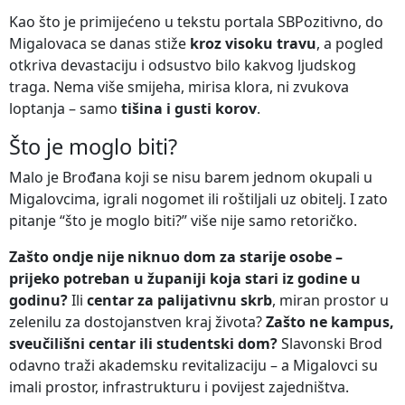
Kao što je primijećeno u tekstu portala SBPozitivno, do
Migalovaca se danas stiže
kroz visoku travu
, a pogled
otkriva devastaciju i odsustvo bilo kakvog ljudskog
traga. Nema više smijeha, mirisa klora, ni zvukova
loptanja – samo
tišina i gusti korov
.
Što je moglo biti?
Malo je Brođana koji se nisu barem jednom okupali u
Migalovcima, igrali nogomet ili roštiljali uz obitelj. I zato
pitanje “što je moglo biti?” više nije samo retoričko.
Zašto ondje nije niknuo dom za starije osobe –
prijeko potreban u županiji koja stari iz godine u
godinu?
Ili
centar za palijativnu skrb
, miran prostor u
zelenilu za dostojanstven kraj života?
Zašto ne kampus,
sveučilišni centar ili studentski dom?
Slavonski Brod
odavno traži akademsku revitalizaciju – a Migalovci su
imali prostor, infrastrukturu i povijest zajedništva.