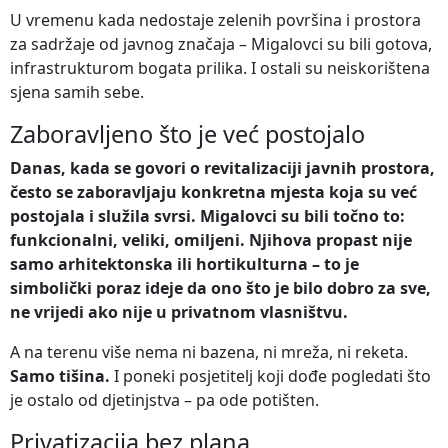
U vremenu kada nedostaje zelenih površina i prostora
za sadržaje od javnog značaja – Migalovci su bili gotova,
infrastrukturom bogata prilika. I ostali su neiskorištena
sjena samih sebe.
Zaboravljeno što je već postojalo
Danas, kada se govori o revitalizaciji javnih prostora,
često se zaboravljaju konkretna mjesta koja su već
postojala i služila svrsi. Migalovci su bili točno to:
funkcionalni, veliki, omiljeni. Njihova propast nije
samo arhitektonska ili hortikulturna – to je
simbolički poraz ideje da ono što je bilo dobro za sve,
ne vrijedi ako nije u privatnom vlasništvu.
A na terenu više nema ni bazena, ni mreža, ni reketa.
Samo tišina.
I poneki posjetitelj koji dođe pogledati što
je ostalo od djetinjstva – pa ode potišten.
Privatizacija bez plana