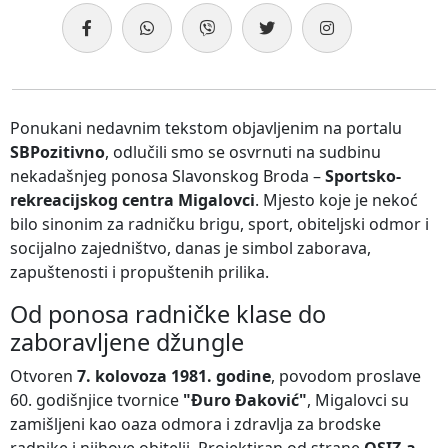
Ponukani nedavnim tekstom objavljenim na portalu
SBPozitivno
, odlučili smo se osvrnuti na sudbinu
nekadašnjeg ponosa Slavonskog Broda –
Sportsko-
rekreacijskog centra Migalovci
. Mjesto koje je nekoć
bilo sinonim za radničku brigu, sport, obiteljski odmor i
socijalno zajedništvo, danas je simbol zaborava,
zapuštenosti i propuštenih prilika.
Od ponosa radničke klase do
zaboravljene džungle
Otvoren
7. kolovoza 1981. godine
, povodom proslave
60. godišnjice tvornice
"Đuro Đaković"
, Migalovci su
zamišljeni kao oaza odmora i zdravlja za brodske