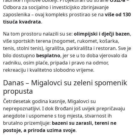
radnike i njihove obitelji. Projektiran od strane
OSIZ-a
–
Odbora za socijalno i investicijsko zbrinjavanje
zaposlenika – ovaj kompleks prostirao se na
više od 130
tisuća kvadrata
.
Na tom prostoru nalazili su se:
olimpijski i dječji bazen
,
više sportskih terena (nogomet, rukomet, košarka,
tenis, stolni tenis), igrališta, parkirališta i restoran. Sve je
bilo dostupno
besplatno
, jer se u to doba vjerovalo da
radniku, osim plaće, pripada i pravo na odmor,
rekreaciju i kvalitetno slobodno vrijeme.
Danas – Migalovci su zeleni spomenik
propusta
Četrdesetak godina kasnije, Migalovci su
neprepoznatljivi. I dok Brođani još uvijek prepričavaju
anegdote i uspomene s tog mjesta, stvarnost ih
brutalno prizemljuje:
bazeni su zarasli, tereni ne
postoje, a priroda uzima svoje
.