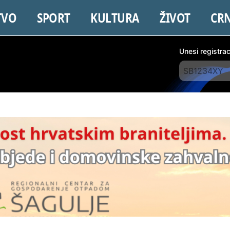
TVO
SPORT
KULTURA
ŽIVOT
CR
Unesi registra