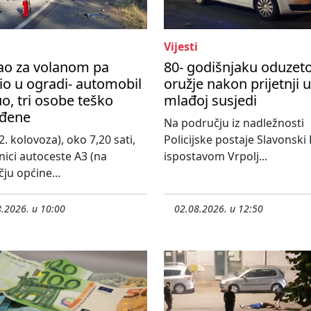
Vijesti
ao za volanom pa
80- godišnjaku oduzet
io u ogradi- automobil
oružje nakon prijetnji 
o, tri osobe teško
mlađoj susjedi
eđene
Na području iz nadležnosti
2. kolovoza), oko 7,20 sati,
Policijske postaje Slavonski
nici autoceste A3 (na
ispostavom Vrpolj...
ju općine...
.2026. u 10:00
02.08.2026. u 12:50