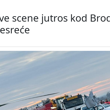
ve scene jutros kod Bro
nesreće