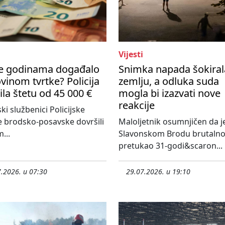
Vijesti
se godinama događalo
Snimka napada šokiral
vinom tvrtke? Policija
zemlju, a odluka suda
ila štetu od 45 000 €
mogla bi izazvati nove
reakcije
ski službenici Policijske
 brodsko-posavske dovršili
Maloljetnik osumnjičen da j
...
Slavonskom Brodu brutaln
pretukao 31-godi&scaron...
.2026. u 07:30
29.07.2026. u 19:10