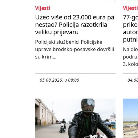
Vijesti
Vijesti
Uzeo više od 23.000 eura pa
77-go
nestao? Policija razotkrila
priko
veliku prijevaru
autom
putni
Policijski službenici Policijske
uprave brodsko-posavske dovršili
Na dio
su krim...
područ
3. kol
05.08.2026. u 08:00
04.08