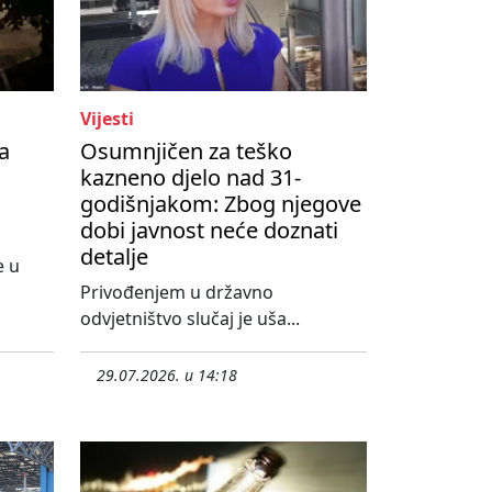
Vijesti
a
Osumnjičen za teško
kazneno djelo nad 31-
godišnjakom: Zbog njegove
dobi javnost neće doznati
detalje
e u
o
Privođenjem u državno
odvjetništvo slučaj je uša...
29.07.2026. u 14:18