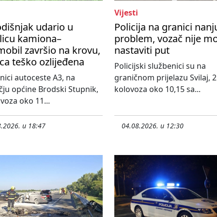
Vijesti
dišnjak udario u
Policija na granici nanj
licu kamiona–
problem, vozač nije m
obil završio na krovu,
nastaviti put
ca teško ozlijeđena
Policijski službenici su na
nici autoceste A3, na
graničnom prijelazu Svilaj, 2
ju općine Brodski Stupnik,
kolovoza oko 10,15 sa...
ovoza oko 11...
.2026. u 18:47
04.08.2026. u 12:30