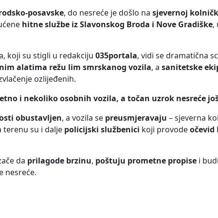
brodsko-posavske
, do nesreće je došlo na
sjevernoj kolničk
pućene
hitne službe iz Slavonskog Broda i Nove Gradiške
,
 koji su stigli u redakciju
035portala
, vidi se dramatična s
čnim alatima režu lim smrskanog vozila
, a
sanitetske eki
vlačenje ozlijeđenih.
tno i nekoliko osobnih vozila, a točan uzrok nesreće još
osti obustavljen
, a vozila se
preusmjeravaju
– sjeverna ko
a terenu su i dalje
policijski službenici
koji provode
očevid
ozače da
prilagode brzinu
,
poštuju prometne propise
i bu
e nesreće.