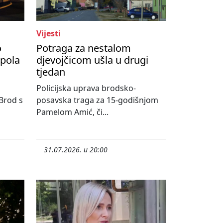
Vijesti
o
Potraga za nestalom
upola
djevojčicom ušla u drugi
tjedan
Policijska uprava brodsko-
 Brod s
posavska traga za 15-godišnjom
Pamelom Amić, či...
31.07.2026. u 20:00