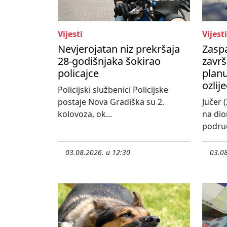
Vijesti
Vijesti
Nevjerojatan niz prekršaja
Zasp
28-godišnjaka šokirao
završ
policajce
planu
ozlij
Policijski službenici Policijske
postaje Nova Gradiška su 2.
Jučer (
kolovoza, ok...
na dio
područ
03.08.2026. u 12:30
03.08