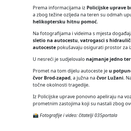
Prema informacijama iz
Policijske uprave 
a zbog težine ozljeda na teren su odmah u
helikoptersku hitnu pomoć
.
Na fotografijama i videima s mjesta događaja,
sletio na autocestu
,
vatrogasci s hidrauli
autoceste
pokušavaju osigurati prostor za iz
U nesreći je sudjelovalo
najmanje jedno tere
Promet na tom dijelu autoceste je
u potpun
čvor Brod-zapad
, a južna na
čvor Lužani
. N
točne okolnosti tragedije.
Iz Policijske uprave ponovno apeliraju na v
prometnim zastojima koji su nastali zbog ov
📸
Fotografije i video: čitatelji 035portala