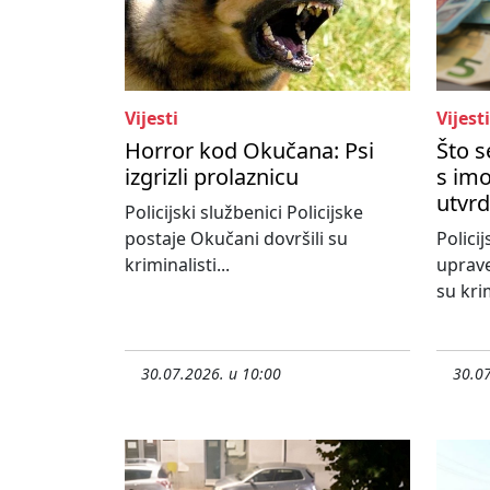
Vijesti
Vijesti
Horror kod Okučana: Psi
Što 
izgrizli prolaznicu
s imo
utvrd
Policijski službenici Policijske
postaje Okučani dovršili su
Policij
kriminalisti...
uprave
su krim
30.07.2026. u 10:00
30.07