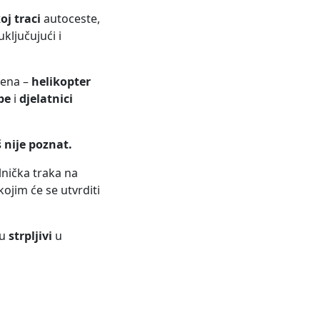
oj traci
autoceste,
 uključujući i
cena –
helikopter
pe
i
djelatnici
 nije poznat.
lnička traka na
kojim će se utvrditi
du
strpljivi
u