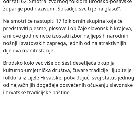
održati 62. Smotra izvornog folklora Brodsko-posavske
županije pod nazivom „Šokadijo sve ti je na glasu!“.
Na smotri će nastupiti 17 folklornih skupina koje će
predstaviti pjesme, plesove i običaje slavonskih krajeva,
a ni ove godine neće izostati izbor najljepših narodnih
nošnji i svatovskih zaprega, jednih od najatraktivnijih
dijelova manifestacije.
Brodsko kolo već više od šest desetljeća okuplja
kulturno-umjetnička društva, čuvare tradicije i ljubitelje
folklora iz cijele Hrvatske, potvrđujući svoj status jednog
od najvažnijih događaja posvećenih očuvanju slavonske
i hrvatske tradicijske baštine.