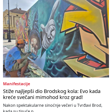
Manifestacije
Stiže najljepši dio Brodskog kola: Evo kada
kreće svečani mimohod kroz grad!
Nakon spektakularne sinoćnje večeri u Tvrđavi Brod,
kada su tisuće p...