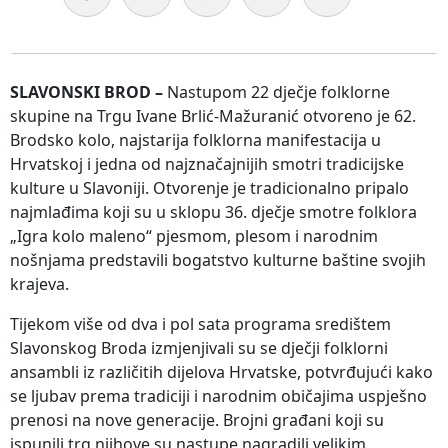
SLAVONSKI BROD –
Nastupom 22 dječje folklorne
skupine na Trgu Ivane Brlić-Mažuranić otvoreno je 62.
Brodsko kolo, najstarija folklorna manifestacija u
Hrvatskoj i jedna od najznačajnijih smotri tradicijske
kulture u Slavoniji. Otvorenje je tradicionalno pripalo
najmlađima koji su u sklopu 36. dječje smotre folklora
„Igra kolo maleno“ pjesmom, plesom i narodnim
nošnjama predstavili bogatstvo kulturne baštine svojih
krajeva.
Tijekom više od dva i pol sata programa središtem
Slavonskog Broda izmjenjivali su se dječji folklorni
ansambli iz različitih dijelova Hrvatske, potvrđujući kako
se ljubav prema tradiciji i narodnim običajima uspješno
prenosi na nove generacije. Brojni građani koji su
ispunili trg njihove su nastupe nagradili velikim