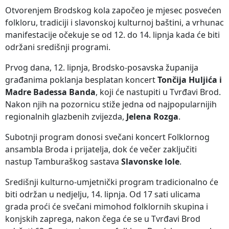
Otvorenjem Brodskog kola započeo je mjesec posvećen
folkloru, tradiciji i slavonskoj kulturnoj baštini, a vrhunac
manifestacije očekuje se od 12. do 14. lipnja kada će biti
održani središnji programi.
Prvog dana, 12. lipnja, Brodsko-posavska županija
građanima poklanja besplatan koncert
Tončija Huljića i
Madre Badessa Banda
, koji će nastupiti u Tvrđavi Brod.
Nakon njih na pozornicu stiže jedna od najpopularnijih
regionalnih glazbenih zvijezda,
Jelena Rozga
.
Subotnji program donosi svečani koncert Folklornog
ansambla Broda i prijatelja, dok će večer zaključiti
nastup Tamburaškog sastava
Slavonske lole
.
Središnji kulturno-umjetnički program tradicionalno će
biti održan u nedjelju, 14. lipnja. Od 17 sati ulicama
grada proći će svečani mimohod folklornih skupina i
konjskih zaprega, nakon čega će se u Tvrđavi Brod