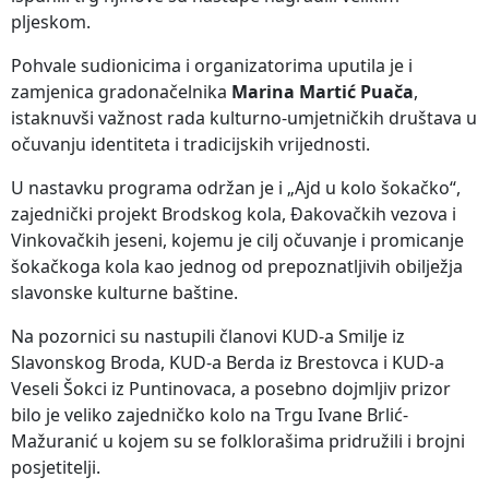
pljeskom.
Pohvale sudionicima i organizatorima uputila je i
zamjenica gradonačelnika
Marina Martić Puača
,
istaknuvši važnost rada kulturno-umjetničkih društava u
očuvanju identiteta i tradicijskih vrijednosti.
U nastavku programa održan je i „Ajd u kolo šokačko“,
zajednički projekt Brodskog kola, Đakovačkih vezova i
Vinkovačkih jeseni, kojemu je cilj očuvanje i promicanje
šokačkoga kola kao jednog od prepoznatljivih obilježja
slavonske kulturne baštine.
Na pozornici su nastupili članovi KUD-a Smilje iz
Slavonskog Broda, KUD-a Berda iz Brestovca i KUD-a
Veseli Šokci iz Puntinovaca, a posebno dojmljiv prizor
bilo je veliko zajedničko kolo na Trgu Ivane Brlić-
Mažuranić u kojem su se folklorašima pridružili i brojni
posjetitelji.