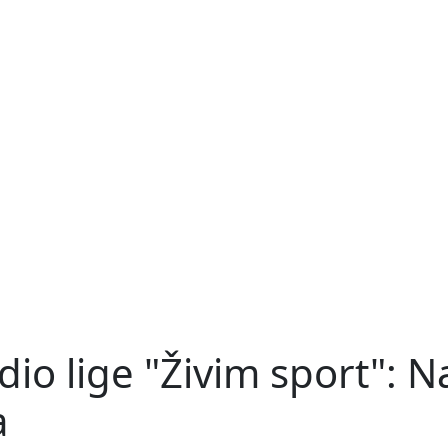
dio lige "Živim sport": Na
a