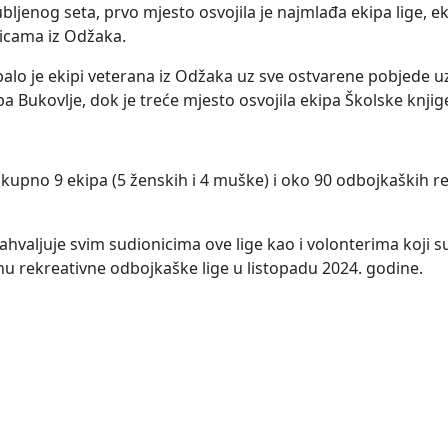
ubljenog seta, prvo mjesto osvojila je najmlađa ekipa lige, 
ajicama iz Odžaka.
alo je ekipi veterana iz Odžaka uz sve ostvarene pobjede 
pa Bukovlje, dok je treće mjesto osvojila ekipa Školske knjig
ukupno 9 ekipa (5 ženskih i 4 muške) i oko 90 odbojkaških re
hvaljuje svim sudionicima ove lige kao i volonterima koji s
onu rekreativne odbojkaške lige u listopadu 2024. godine.