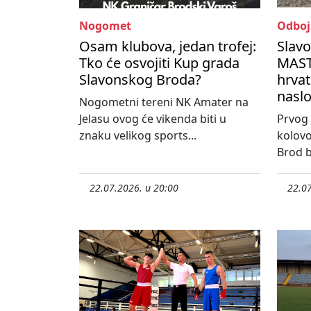
Nogomet
Odboj
Osam klubova, jedan trofej:
Slav
Tko će osvojiti Kup grada
MASTE
Slavonskog Broda?
hrvat
nasl
Nogometni tereni NK Amater na
Jelasu ovog će vikenda biti u
Prvog 
znaku velikog sports...
kolovo
Brod bi
22.07.2026. u 20:00
22.07