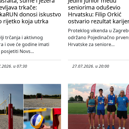
asfalta, šume i jezera
Jedini junior među
vljava trkače:
seniorima oduševio
kaRUN donosi iskustvo
Hrvatsku: Filip Orkić
 rijetko koja utrka
ostvario rezultat karije
Proteklog vikenda u Zagreb
lji trčanja i aktivnog
održano Pojedinačno prven
 i ove će godine imati
Hrvatske za seniore...
posjetiti Novs...
.2026. u 07:30
27.07.2026. u 20:00