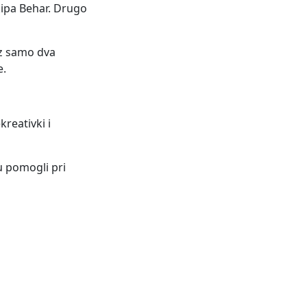
ekipa Behar. Drugo
uz samo dva
e.
kreativki i
u pomogli pri