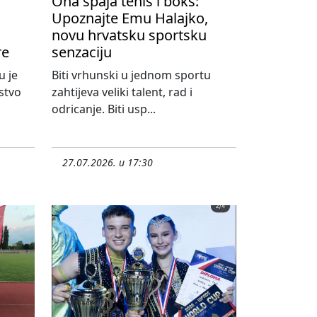
Ona spaja tenis i boks:
Upoznajte Emu Halajko,
novu hrvatsku sportsku
re
senzaciju
u je
Biti vrhunski u jednom sportu
stvo
zahtijeva veliki talent, rad i
odricanje. Biti usp...
27.07.2026. u 17:30