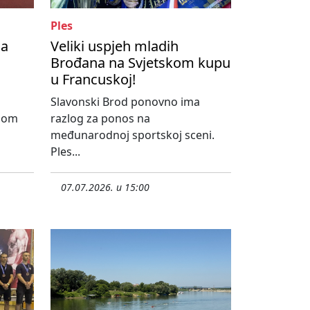
Ples
na
Veliki uspjeh mladih
Brođana na Svjetskom kupu
u Francuskoj!
Slavonski Brod ponovno ima
dnom
razlog za ponos na
međunarodnoj sportskoj sceni.
Ples...
07.07.2026. u 15:00