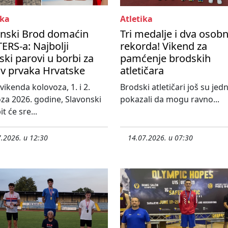
ka
Atletika
onski Brod domaćin
Tri medalje i dva osob
RS-a: Najbolji
rekorda! Vikend za
ski parovi u borbi za
pamćenje brodskih
ov prvaka Hrvatske
atletičara
vikenda kolovoza, 1. i 2.
Brodski atletičari još su je
za 2026. godine, Slavonski
pokazali da mogu ravno...
t će sre...
.2026. u 12:30
14.07.2026. u 07:30