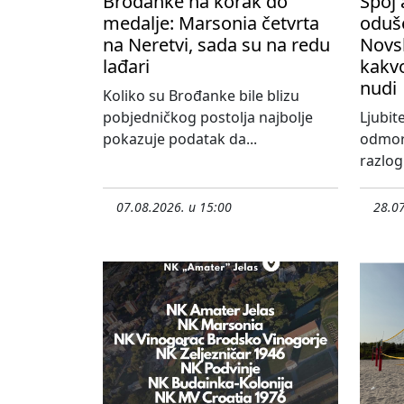
Brođanke na korak do
Spoj 
medalje: Marsonia četvrta
oduše
na Neretvi, sada su na redu
Novs
lađari
kakvo
nudi
Koliko su Brođanke bile blizu
pobjedničkog postolja najbolje
Ljubite
pokazuje podatak da...
odmora
razlog 
07.08.2026. u 15:00
28.07