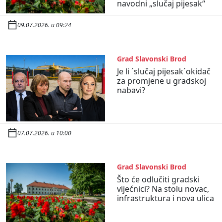
navodni „slučaj pijesak“
09.07.2026. u 09:24
Grad Slavonski Brod
Je li ´slučaj pijesak´okidač
za promjene u gradskoj
nabavi?
07.07.2026. u 10:00
Grad Slavonski Brod
Što će odlučiti gradski
vijećnici? Na stolu novac,
infrastruktura i nova ulica