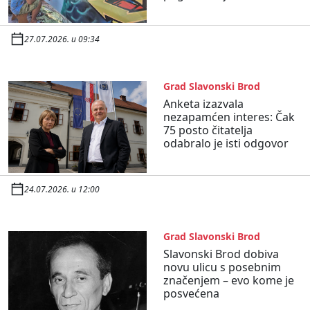
27.07.2026. u 09:34
Grad Slavonski Brod
Anketa izazvala
nezapamćen interes: Čak
75 posto čitatelja
odabralo je isti odgovor
24.07.2026. u 12:00
Grad Slavonski Brod
Slavonski Brod dobiva
novu ulicu s posebnim
značenjem – evo kome je
posvećena