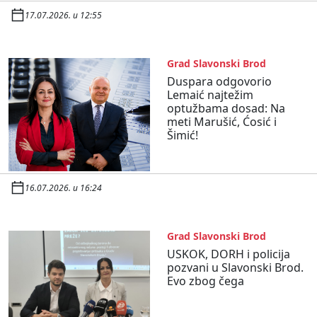
17.07.2026. u 12:55
Grad Slavonski Brod
Duspara odgovorio
Lemaić najtežim
optužbama dosad: Na
meti Marušić, Ćosić i
Šimić!
16.07.2026. u 16:24
Grad Slavonski Brod
USKOK, DORH i policija
pozvani u Slavonski Brod.
Evo zbog čega