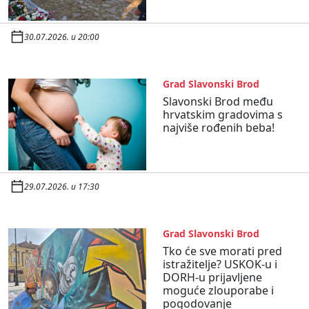
30.07.2026. u 20:00
Grad Slavonski Brod
Slavonski Brod među
hrvatskim gradovima s
najviše rođenih beba!
29.07.2026. u 17:30
Grad Slavonski Brod
Tko će sve morati pred
istražitelje? USKOK-u i
DORH-u prijavljene
moguće zlouporabe i
pogodovanje