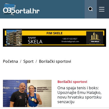
Početna
Sport
Borilački sportovi
Borilački sportovi
Ona spaja tenis i boks:
Upoznajte Emu Halajko,
novu hrvatsku sportsku
senzaciju