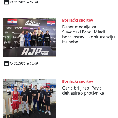
23.06.2026. u 07:30
Borilački sportovi
Deset medalja za
Slavonski Brod! Mladi
borci ostavili konkurenciju
iza sebe
15.06.2026. u 15:00
Borilački sportovi
Garić briljirao, Pavić
deklasirao protivnika