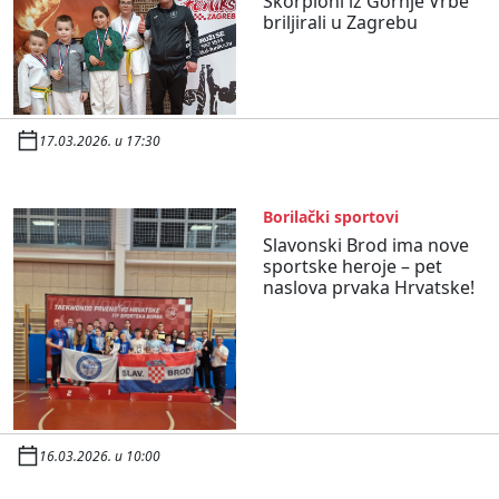
Škorpioni iz Gornje Vrbe
briljirali u Zagrebu
17.03.2026. u 17:30
Borilački sportovi
Slavonski Brod ima nove
sportske heroje – pet
naslova prvaka Hrvatske!
16.03.2026. u 10:00