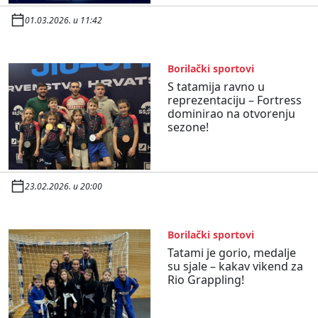
01.03.2026. u 11:42
Borilački sportovi
S tatamija ravno u
reprezentaciju – Fortress
dominirao na otvorenju
sezone!
23.02.2026. u 20:00
Borilački sportovi
Tatami je gorio, medalje
su sjale – kakav vikend za
Rio Grappling!