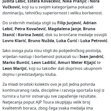
Judita Lebić
,
Estera Kovačević
,
Nika Pranjić
i
Nora
Vučković
, koji su u svojim kategorijama pokazali
dominaciju, tehničku superiornost i veliku borbenost.
Do srebrnih medalja stigli su
Filip Jurjević
,
Adrian
Lebić
,
Petra Kovačević
,
Magdalena Janje
,
Bruno
Stanić
i
Korina Ivezić
, dok su brončane medalje osvojili
Lovro Klarić
,
Bruno Nužda
,
Luka Ćurić
i
Luka Petrović
.
Iako ovoga puta nisu stigli do pobjedničkog postolja,
vrijedan nastup i borbenost pokazali su i
Ivan Jandrić
,
Marko Buntić
,
Leon Ladišić
,
Amuri Meter Kljajić
te
Leon Marijić
, koji su također dali doprinos ukupnom
dojmu i predstavljanju kluba.
Za mladi brodski kolektiv ovo je još jedna potvrda
kontinuiranog rada, discipline i razvoja sportaša koji iz
turnira u turnir ostvaruju sve zapaženije rezultate.
Natjecanja poput AJP Toura okupljaju velik broj
kvalitetnih boraca, zbog čega svaka medalja ima