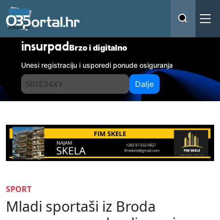
insurpad
Brzo i digitalno
Unesi registraciju i usporedi ponude osiguranja
Dalje
SPORT
Mladi sportaši iz Broda