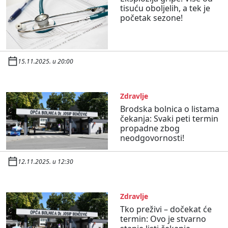
tisuću oboljelih, a tek je
početak sezone!
15.11.2025. u 20:00
Zdravlje
Brodska bolnica o listama
čekanja: Svaki peti termin
propadne zbog
neodgovornosti!
12.11.2025. u 12:30
Zdravlje
Tko preživi – dočekat će
termin: Ovo je stvarno