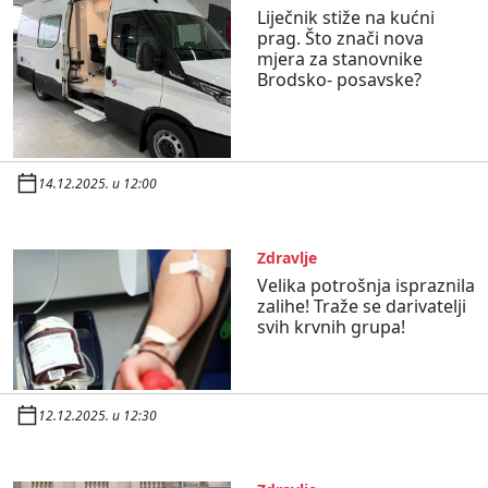
Liječnik stiže na kućni
prag. Što znači nova
mjera za stanovnike
Brodsko- posavske?
14.12.2025. u 12:00
Zdravlje
Velika potrošnja ispraznila
zalihe! Traže se darivatelji
svih krvnih grupa!
12.12.2025. u 12:30