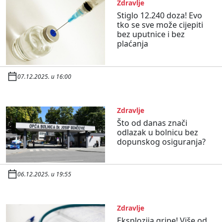
Zdravlje
Stiglo 12.240 doza! Evo
tko se sve može cijepiti
bez uputnice i bez
plaćanja
07.12.2025. u 16:00
Zdravlje
Što od danas znači
odlazak u bolnicu bez
dopunskog osiguranja?
06.12.2025. u 19:55
Zdravlje
Eksplozija gripe! Više od