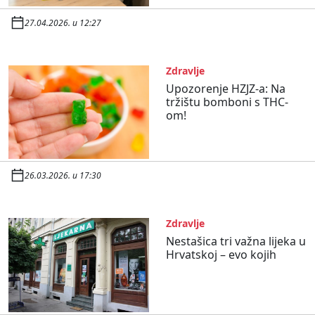
27.04.2026. u 12:27
Zdravlje
Upozorenje HZJZ-a: Na
tržištu bomboni s THC-
om!
26.03.2026. u 17:30
Zdravlje
Nestašica tri važna lijeka u
Hrvatskoj – evo kojih