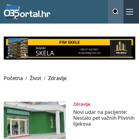
Početna
Život
Zdravlje
Zdravlje
Novi udar na pacijente:
Nestalo pet važnih Plivinih
lijekova