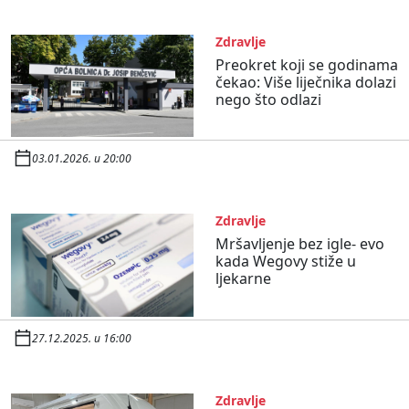
Zdravlje
Preokret koji se godinama
čekao: Više liječnika dolazi
nego što odlazi
03.01.2026. u 20:00
Zdravlje
Mršavljenje bez igle- evo
kada Wegovy stiže u
ljekarne
27.12.2025. u 16:00
Zdravlje