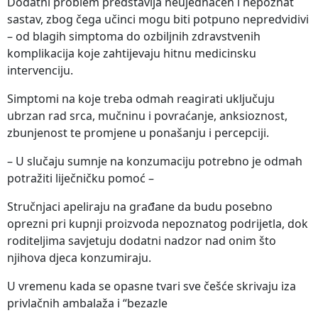
Dodatni problem predstavlja neujednačen i nepoznat
sastav, zbog čega učinci mogu biti potpuno nepredvidivi
– od blagih simptoma do ozbiljnih zdravstvenih
komplikacija koje zahtijevaju hitnu medicinsku
intervenciju.
Simptomi na koje treba odmah reagirati uključuju
ubrzan rad srca, mučninu i povraćanje, anksioznost,
zbunjenost te promjene u ponašanju i percepciji.
– U slučaju sumnje na konzumaciju potrebno je odmah
potražiti liječničku pomoć –
Stručnjaci apeliraju na građane da budu posebno
oprezni pri kupnji proizvoda nepoznatog podrijetla, dok
roditeljima savjetuju dodatni nadzor nad onim što
njihova djeca konzumiraju.
U vremenu kada se opasne tvari sve češće skrivaju iza
privlačnih ambalaža i “bezazle