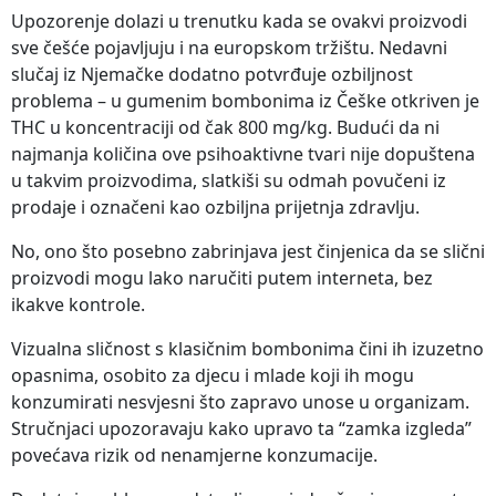
Upozorenje dolazi u trenutku kada se ovakvi proizvodi
sve češće pojavljuju i na europskom tržištu. Nedavni
slučaj iz Njemačke dodatno potvrđuje ozbiljnost
problema – u gumenim bombonima iz Češke otkriven je
THC u koncentraciji od čak 800 mg/kg. Budući da ni
najmanja količina ove psihoaktivne tvari nije dopuštena
u takvim proizvodima, slatkiši su odmah povučeni iz
prodaje i označeni kao ozbiljna prijetnja zdravlju.
No, ono što posebno zabrinjava jest činjenica da se slični
proizvodi mogu lako naručiti putem interneta, bez
ikakve kontrole.
Vizualna sličnost s klasičnim bombonima čini ih izuzetno
opasnima, osobito za djecu i mlade koji ih mogu
konzumirati nesvjesni što zapravo unose u organizam.
Stručnjaci upozoravaju kako upravo ta “zamka izgleda”
povećava rizik od nenamjerne konzumacije.