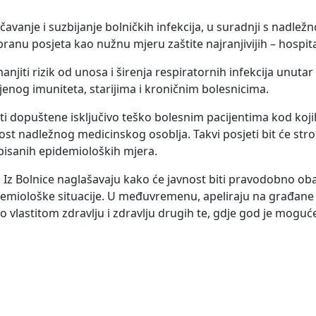
avanje i suzbijanje bolničkih infekcija, u suradnji s nadlež
nu posjeta kao nužnu mjeru zaštite najranjivijih – hospita
anjiti rizik od unosa i širenja respiratornih infekcija unuta
enog imuniteta, starijima i kroničnim bolesnicima.
ti dopuštene isključivo teško bolesnim pacijentima kod kojih
st nadležnog medicinskog osoblja. Takvi posjeti bit će stro
pisanih epidemioloških mjera.
o. Iz Bolnice naglašavaju kako će javnost biti pravodobno ob
emiološke situacije. U međuvremenu, apeliraju na građane 
 vlastitom zdravlju i zdravlju drugih te, gdje god je moguć