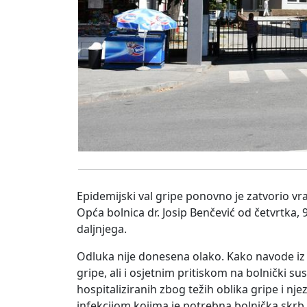
Epidemijski val gripe ponovno je zatvorio vr
Opća bolnica dr. Josip Benčević od četvrtka, 
daljnjega.
Odluka nije donesena olako. Kako navode iz B
gripe, ali i osjetnim pritiskom na bolnički sust
hospitaliziranih zbog težih oblika gripe i nje
infekcijom kojima je potrebna bolnička skrb.