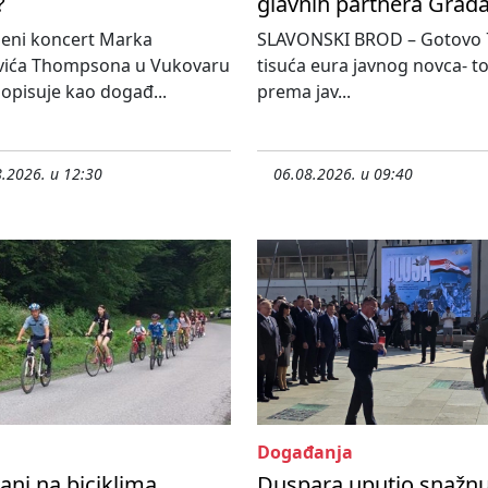
?
glavnih partnera Grad
jeni koncert Marka
SLAVONSKI BROD – Gotovo 
vića Thompsona u Vukovaru
tisuća eura javnog novca- tol
 opisuje kao događ...
prema jav...
.2026. u 12:30
06.08.2026. u 09:40
Događanja
ani na biciklima,
Duspara uputio snažn