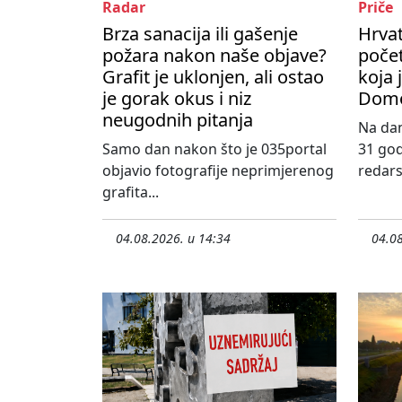
Radar
Priče
Brza sanacija ili gašenje
Hrvat
požara nakon naše objave?
počet
Grafit je uklonjen, ali ostao
koja 
je gorak okus i niz
Domo
neugodnih pitanja
Na dan
Samo dan nakon što je 035portal
31 god
objavio fotografije neprimjerenog
redars
grafita...
04.08.2026. u 14:34
04.08