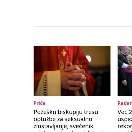
Priče
Radar
Požešku biskupiju tresu
Već 2
optužbe za seksualno
uspio
zlostavljanje, svećenik
rekor