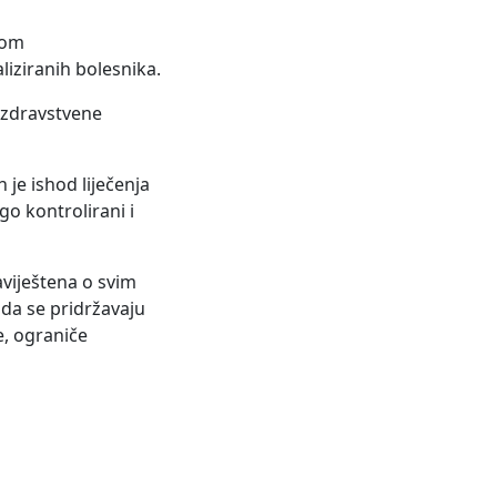
nom
liziranih bolesnika.
r zdravstvene
 je ishod liječenja
go kontrolirani i
aviještena o svim
da se pridržavaju
e, ograniče