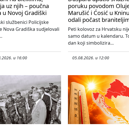
ija uz njih – poučna
poruku povodom Oluje
a u Novoj Gradiški
Marušić i Ćosić u Knin
odali počast branitelji
ski službenici Policijske
e Nova Gradiška sudjelovali
Peti kolovoz za Hrvatsku nij
..
samo datum u kalendaru. To
dan koji simbolizira...
.2026. u 16:00
05.08.2026. u 12:00