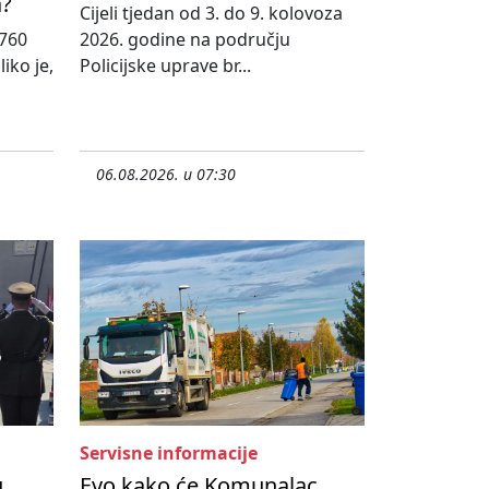
a?
Cijeli tjedan od 3. do 9. kolovoza
760
2026. godine na području
iko je,
Policijske uprave br...
06.08.2026. u 07:30
Servisne informacije
u
Evo kako će Komunalac