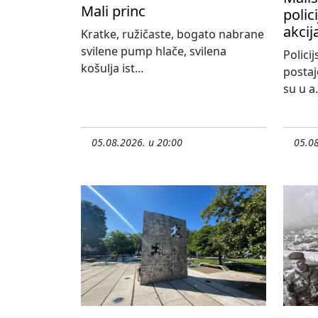
Mali princ
polic
akcij
Kratke, ružičaste, bogato nabrane
svilene pump hlače, svilena
Policij
košulja ist...
postaj
su u a.
05.08.2026. u 20:00
05.08