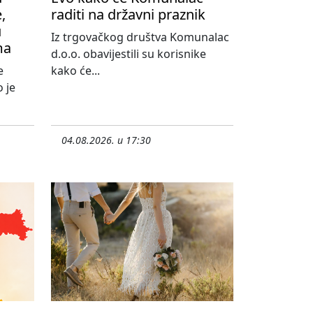
,
raditi na državni praznik
u
Iz trgovačkog društva Komunalac
ma
d.o.o. obavijestili su korisnike
e
kako će...
 je
04.08.2026. u 17:30