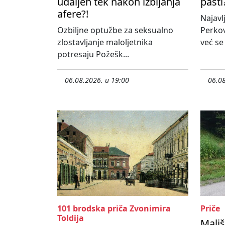
udaljen tek nakon izbijanja
pasti
afere?!
Najavl
Ozbiljne optužbe za seksualno
Perko
zlostavljanje maloljetnika
već se
potresaju Požešk...
06.08.2026. u 19:00
06.08
101 brodska priča Zvonimira
Priče
Toldija
Mališ