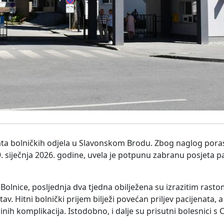
ata bolničkih odjela u Slavonskom Brodu. Zbog naglog porast
9. siječnja 2026. godine, uvela je potpunu zabranu posjeta pa
olnice, posljednja dva tjedna obilježena su izrazitim rasto
av. Hitni bolnički prijem bilježi povećan priljev pacijenata, a 
zinih komplikacija. Istodobno, i dalje su prisutni bolesnici s