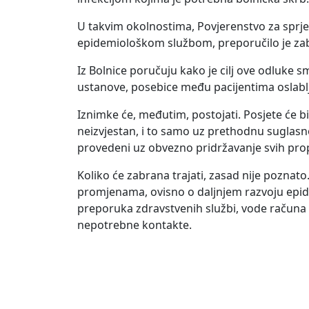
U takvim okolnostima, Povjerenstvo za sprječ
epidemiološkom službom, preporučilo je zabra
Iz Bolnice poručuju kako je cilj ove odluke sm
ustanove, posebice među pacijentima oslablj
Iznimke će, međutim, postojati. Posjete će bi
neizvjestan, i to samo uz prethodnu suglasno
provedeni uz obvezno pridržavanje svih pro
Koliko će zabrana trajati, zasad nije poznat
promjenama, ovisno o daljnjem razvoju epid
preporuka zdravstvenih službi, vode računa o
nepotrebne kontakte.