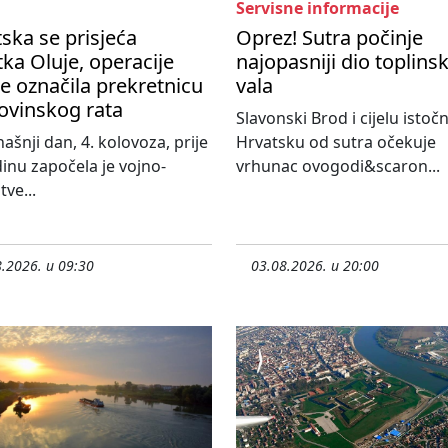
Servisne informacije
ska se prisjeća
Oprez! Sutra počinje
ka Oluje, operacije
najopasniji dio toplins
je označila prekretnicu
vala
vinskog rata
Slavonski Brod i cijelu istoč
ašnji dan, 4. kolovoza, prije
Hrvatsku od sutra očekuje
inu započela je vojno-
vrhunac ovogodi&scaron...
tve...
.2026. u 09:30
03.08.2026. u 20:00