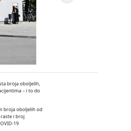
a broja oboljelih,
cijentima – i to do
m broja oboljelih od
raste i broj
 COVID-19