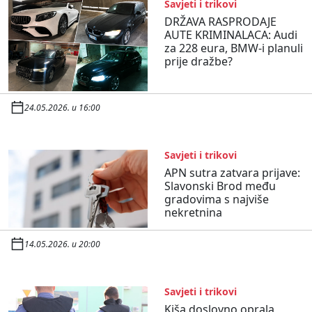
Savjeti i trikovi
DRŽAVA RASPRODAJE
AUTE KRIMINALACA: Audi
za 228 eura, BMW-i planuli
prije dražbe?
24.05.2026. u 16:00
Savjeti i trikovi
APN sutra zatvara prijave:
Slavonski Brod među
gradovima s najviše
nekretnina
14.05.2026. u 20:00
Savjeti i trikovi
Kiša doslovno oprala