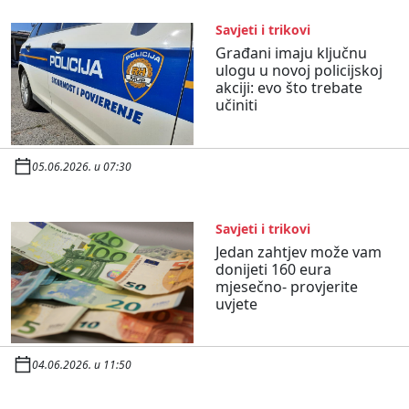
Savjeti i trikovi
Građani imaju ključnu
ulogu u novoj policijskoj
akciji: evo što trebate
učiniti
05.06.2026. u 07:30
Savjeti i trikovi
Jedan zahtjev može vam
donijeti 160 eura
mjesečno- provjerite
uvjete
04.06.2026. u 11:50