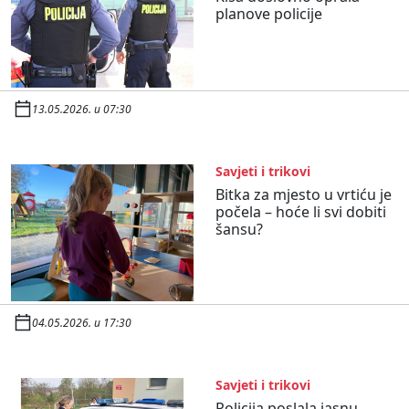
planove policije
13.05.2026. u 07:30
Savjeti i trikovi
Bitka za mjesto u vrtiću je
počela – hoće li svi dobiti
šansu?
04.05.2026. u 17:30
Savjeti i trikovi
Policija poslala jasnu