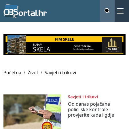
Početna
Život
Savjeti i trikovi
Savjeti i trikovi
Od danas pojačane
policijske kontrole –
provjerite kada i gdje