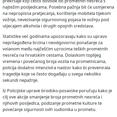
prekršaje koji često dovode do prometnih nesreća s
najtežim posljedicama. Posebna pažnja bit će usmjerena
na nepropisna pretjecanja, korištenje mobitela tijekom
vožnje, nevezivanje sigurnosnog pojasa te vožnju pod
utjecajem alkohola i drugih opojnih sredstava.
Statistike već godinama upozoravaju kako su upravo
neprilagođena brzina i neodgovorno ponašanje za
volanom među najčešćim uzrocima teških prometnih
nesreća na hrvatskim cestama. Dolaskom toplijeg
vremena i povećanog broja vozila na prometnicama,
policija dodatno intenzivira nadzor kako bi prevenirala
tragedije koje se često događaju u svega nekoliko
sekundi nepažnje.
Iz Policijske uprave brodsko-posavske poručuju kako je
cilj ove akcije smanjenje broja prometnih nesreća i
njihovih posljedica, podizanje prometne kulture te
povećanje sigurnosti svih sudionika u prometu.