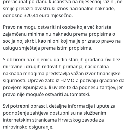
preračunat po članu kućanstva na mjesečnoj razini, ne
smije prelaziti dvostruki iznos nacionalne naknade,
odnosno 320,44 eura mjesečno.
Pravo ne mogu ostvariti ni osobe koje već koriste
zajamčenu minimalnu naknadu prema propisima o
socijalnoj skrbi, kao ni oni kojima je priznato pravo na
uslugu smještaja prema istim propisima.
S obzirom na činjenicu da dio starijih građana živi bez
mirovine i drugih redovitih primanja, nacionalna
naknada mnogima predstavlja važan izvor financijske
sigurnosti. Upravo zato iz HZMO-a pozivaju građane da
provjere ispunjavaju li uvjete te da podnesu zahtjev, jer
pravo nije moguće ostvariti automatski.
Svi potrebni obrasci, detaljne informacije i upute za
podnošenje zahtjeva dostupni su na službenim
internetskim stranicama Hrvatskog zavoda za
mirovinsko osiguranje.