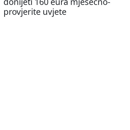
donijeti 160 eura mjesečno-
provjerite uvjete