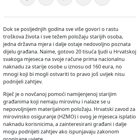
Dok se posljednjih godina sve više govori o rastu
troškova života i sve težem položaju starijih osoba,
jedna državna mjera i dalje ostaje nedovoljno poznata
dijelu građana. Naime, gotovo 20 tisuća ljudi u Hrvatskoj
svakoga mjeseca na svoje račune prima nacionalnu
naknadu za starije osobe u iznosu od 160 eura, no
mnogi koji bi mogli ostvariti to pravo još uvijek nisu
podnijeli zahtjev.
Riječ je o novčanoj pomoći namijenjenoj starijim
građanima koji nemaju mirovinu i nalaze se u
nepovoljnijem materijalnom položaju. Hrvatski zavod za
mirovinsko osiguranje (HZMO) i ovog je mjeseca isplatio
naknadu korisnicima, a zainteresirani građani i dalje
mogu podnijeti zahtjev ako ispunjavaju zakonom
propisane uvjete.