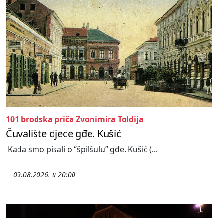
101 brodska priča Zvonimira Toldija
Čuvalište djece gđe. Kušić
Kada smo pisali o “špilšulu” gđe. Kušić (...
09.08.2026. u 20:00