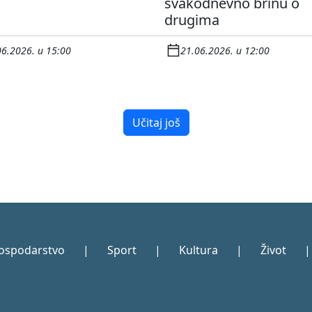
svakodnevno brinu o
drugima
06.2026. u 15:00
21.06.2026. u 12:00
Učitaj još
ospodarstvo
|
Sport
|
Kultura
|
Život
|