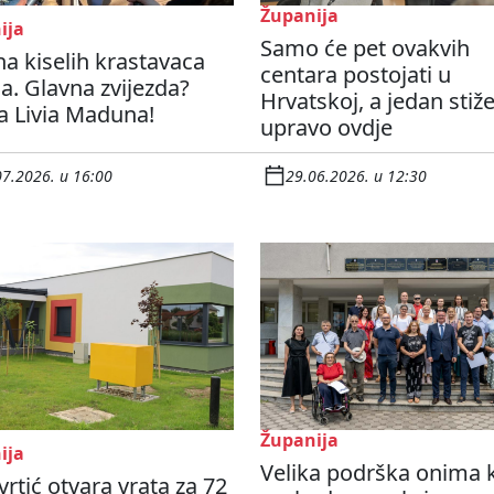
Županija
ija
Samo će pet ovakvih
a kiselih krastavaca
centara postojati u
a. Glavna zvijezda?
Hrvatskoj, a jedan stiž
a Livia Maduna!
upravo ovdje
07.2026. u 16:00
29.06.2026. u 12:30
Županija
ija
Velika podrška onima k
vrtić otvara vrata za 72