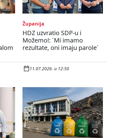
Županija
HDZ uzvratio SDP-u i
Možemo!: ´Mi imamo
ćalom
rezultate, oni imaju parole´
11.07.2026. u 12:50