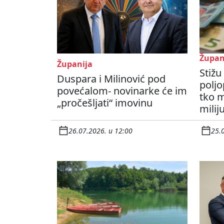
Župan
Županija
Stižu
Duspara i Milinović pod
poljo
povećalom- novinarke će im
tko m
„pročešljati“ imovinu
milij
26.07.2026. u 12:00
25.