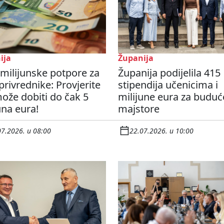
ija
Županija
 milijunske potpore za
Županija podijelila 415
privrednike: Provjerite
stipendija učenicima i
ože dobiti do čak 5
milijune eura za buduć
una eura!
majstore
07.2026. u 08:00
22.07.2026. u 10:00