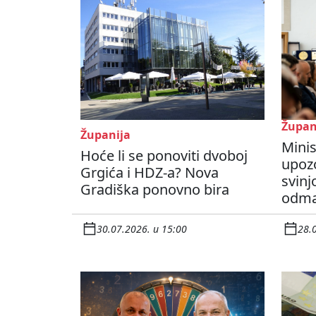
Župan
Županija
Minis
Hoće li se ponoviti dvoboj
upozo
Grgića i HDZ-a? Nova
svinj
Gradiška ponovno bira
odma
30.07.2026. u 15:00
28.