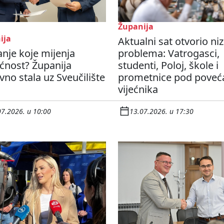
Županija
ija
Aktualni sat otvorio niz
nje koje mijenja
problema: Vatrogasci,
ćnost? Županija
studenti, Poloj, škole i
no stala uz Sveučilište
prometnice pod pove
vijećnika
07.2026. u 10:00
13.07.2026. u 17:30