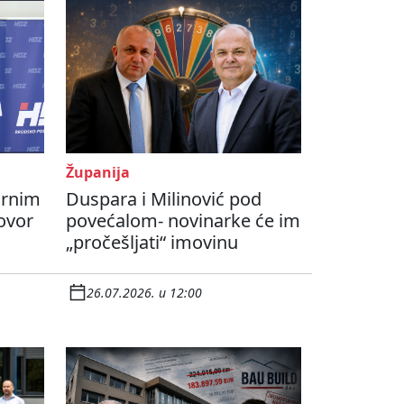
Županija
ornim
Duspara i Milinović pod
ovor
povećalom- novinarke će im
„pročešljati“ imovinu
26.07.2026. u 12:00