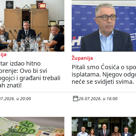
ija
Županija
tar izdao hitno
Pitali smo Ćosića o sp
renje: Ovo bi svi
isplatama. Njegov odg
ogojci i građani trebali
neće se svidjeti svima.
h znati!
07.2026. u 20:00
26.07.2026. u 16:00