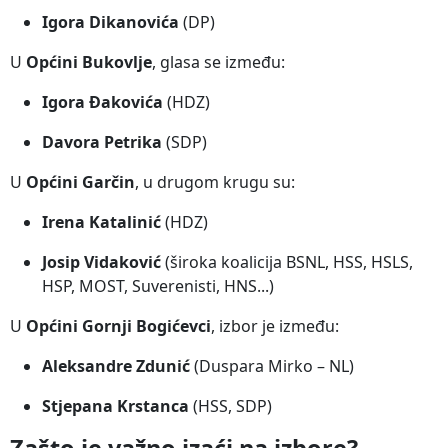
Igora Dikanovića
(DP)
U
Općini Bukovlje
, glasa se između:
Igora Đakovića
(HDZ)
Davora Petrika
(SDP)
U
Općini Garčin
, u drugom krugu su:
Irena Katalinić
(HDZ)
Josip Vidaković
(široka koalicija BSNL, HSS, HSLS,
HSP, MOST, Suverenisti, HNS...)
U
Općini Gornji Bogićevci
, izbor je između:
Aleksandre Zdunić
(Duspara Mirko – NL)
Stjepana Krstanca
(HSS, SDP)
Zašto je važno izaći na izbore?