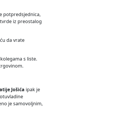
 potpredsjednica,
 tvrde iz preostalog
iću da vrate
kolegama s liste.
m trgovinom.
tije Jošića
ipak je
protuvladine
jeno je samovoljnim,