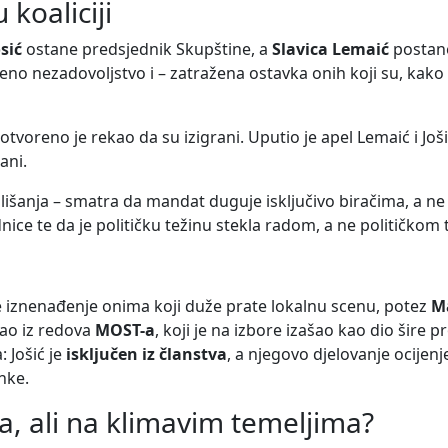
 koaliciji
sić
ostane predsjednik Skupštine, a
Slavica Lemaić
postane
aženo nezadovoljstvo i – zatražena ostavka onih koji su, kako
, otvoreno je rekao da su izigrani. Uputio je apel Lemaić i Još
ani.
lišanja – smatra da mandat duguje isključivo biračima, a ne 
jednice te da je političku težinu stekla radom, a ne političko
nije iznenađenje onima koji duže prate lokalnu scenu, potez
Ma
šao iz redova
MOST-a
, koji je na izbore izašao kao dio šire 
: Jošić je
isključen iz članstva
, a njegovo djelovanje ocijen
nke.
a, ali na klimavim temeljima?