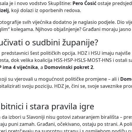
sala je i novo vodstvo Skupštine:
Pero Ćosić
ostaje predsjed
zelj
, koji dolazi iz oporbenih redova.
otografije svih vijećnika dodatno je naglasio podjele. Dio vi
glim“ kolegama. Njihovo objašnjenje? Građani moraju jasno vi
lučivati o sudbini županije?
i predstavnici šest političkih opcija. HDZ i HSU imaju najviš
esta, dok velika koalicija HSS-HSP-HSLS-MOST-HNS i ostali sa
 ima 4 vijećnika
, a
Domovinski pokret 2
.
koji su vjerovali u mogućnost političke promjene – ali i
Domo
talizirati svoju poziciju. HDZ je, čini se, svoje saveznike pr
bitnici i stara pravila igre
a izbori u Slavoniji nisu gotovi zatvaranjem birališta – pre
aju puni zamah. Građani, očekivano, ostaju po strani. A poli
eri pretrčavaju na suprotnu stranu i s osmijehom podižu r