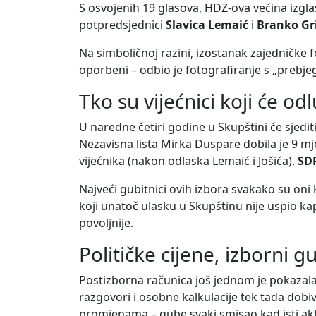
S osvojenih 19 glasova, HDZ-ova većina izgla
potpredsjednici
Slavica Lemaić
i
Branko Gri
Na simboličnoj razini, izostanak zajedničke f
oporbeni – odbio je fotografiranje s „prebje
Tko su vijećnici koji će od
U naredne četiri godine u Skupštini će sjedit
Nezavisna lista Mirka Duspare dobila je 9 mj
vijećnika (nakon odlaska Lemaić i Jošića).
SDP
Najveći gubitnici ovih izbora svakako su oni 
koji unatoč ulasku u Skupštinu nije uspio kapi
povoljnije.
Političke cijene, izborni gu
Postizborna računica još jednom je pokazala d
razgovori i osobne kalkulacije tek tada dobiv
promjenama – gube svaki smisao kad isti akt