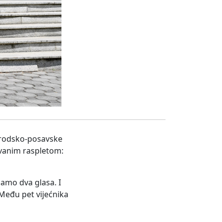
Brodsko-posavske
ivanim raspletom:
samo dva glasa. I
 Među pet vijećnika