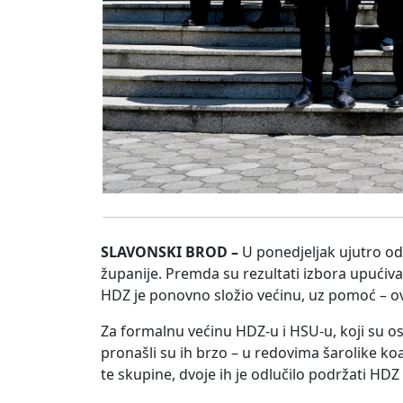
SLAVONSKI BROD –
U ponedjeljak ujutro od
županije. Premda su rezultati izbora upućiv
HDZ je ponovno složio većinu, uz pomoć – ov
Za formalnu većinu HDZ-u i HSU-u, koji su os
pronašli su ih brzo – u redovima šarolike koa
te skupine, dvoje ih je odlučilo podržati HDZ 