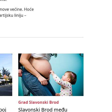
d nove većine. Hoće
rtijsku liniju –
Grad Slavonski Brod
boj
Slavonski Brod među