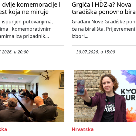
 dvije komemoracije i
Grgića i HDZ-a? Nova
est koja ne miruje
Gradiška ponovno bira
 ispunjen putovanjima,
Građani Nove Gradiške po
tima i komemorativnim
će na birališta. Prijevremeni
mima iza pripadnik...
izbori...
.2026. u 20:00
30.07.2026. u 15:00
ska
Hrvatska