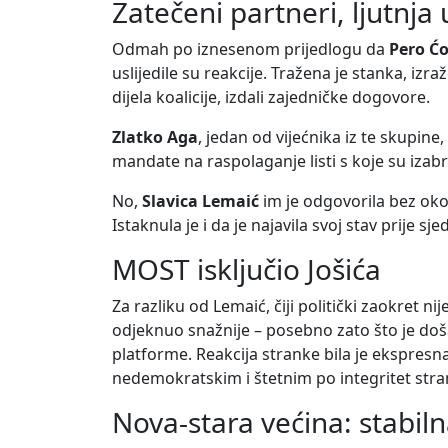
Zatečeni partneri, ljutnja u
Odmah po iznesenom prijedlogu da
Pero Ćo
uslijedile su reakcije. Tražena je stanka, izr
dijela koalicije, izdali zajedničke dogovore.
Zlatko Aga
, jedan od vijećnika iz te skupine
mandate na raspolaganje listi s koje su izabr
No,
Slavica Lemaić
im je odgovorila bez oko
Istaknula je i da je najavila svoj stav prije s
MOST isključio Jošića
Za razliku od Lemaić, čiji politički zaokret 
odjeknuo snažnije – posebno zato što je do
platforme. Reakcija stranke bila je ekspresna
nedemokratskim i štetnim po integritet stra
Nova-stara većina: stabiln