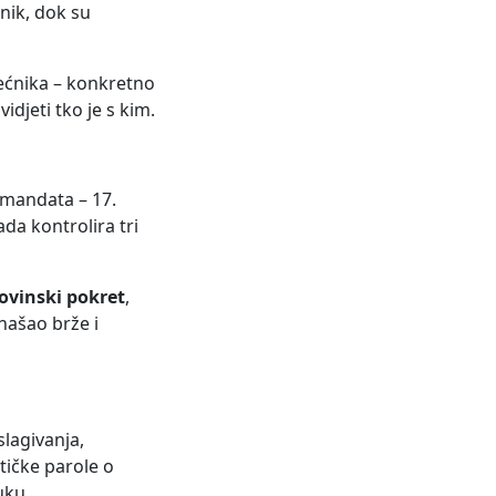
nik, dok su
jećnika – konkretno
djeti tko je s kim.
e mandata – 17.
da kontrolira tri
vinski pokret
,
onašao brže i
slagivanja,
tičke parole o
uku.