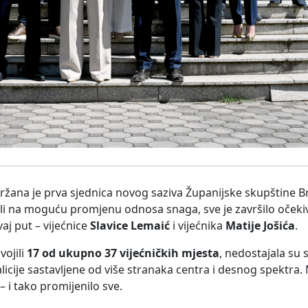
ržana je prva sjednica novog saziva Županijske skupštine 
ali na moguću promjenu odnosa snaga, sve je završilo oček
aj put – vijećnice
Slavice Lemaić
i vijećnika
Matije Jošića
.
vojili
17 od ukupno 37 vijećničkih mjesta
, nedostajala su 
licije sastavljene od više stranaka centra i desnog spektra.
– i tako promijenilo sve.