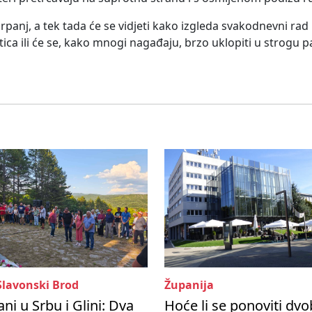
srpanj, a tek tada će se vidjeti kako izgleda svakodnevni ra
istica ili će se, kako mnogi nagađaju, brzo uklopiti u strogu pa
Slavonski Brod
Županija
ni u Srbu i Glini: Dva
Hoće li se ponoviti dvo