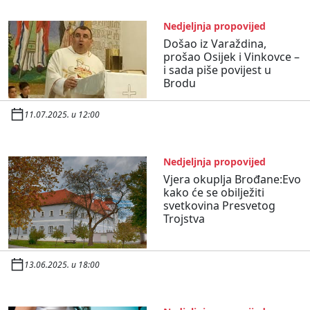
Nedjeljnja propovijed
Došao iz Varaždina,
prošao Osijek i Vinkovce –
i sada piše povijest u
Brodu
11.07.2025. u 12:00
Nedjeljnja propovijed
Vjera okuplja Brođane:Evo
kako će se obilježiti
svetkovina Presvetog
Trojstva
13.06.2025. u 18:00