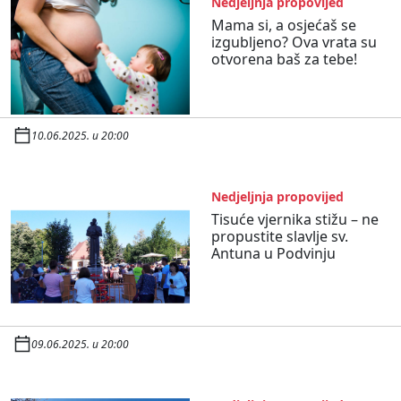
Nedjeljnja propovijed
Mama si, a osjećaš se
izgubljeno? Ova vrata su
otvorena baš za tebe!
10.06.2025. u 20:00
Nedjeljnja propovijed
Tisuće vjernika stižu – ne
propustite slavlje sv.
Antuna u Podvinju
09.06.2025. u 20:00