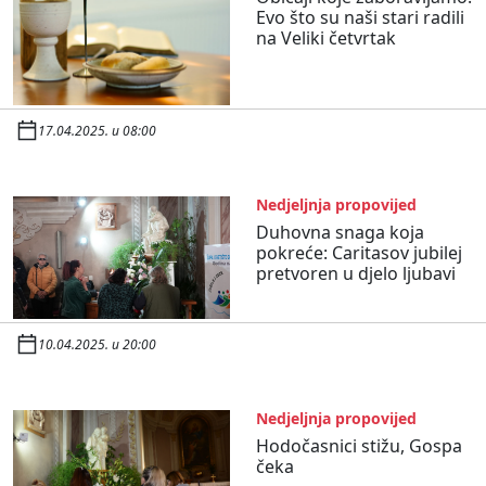
Evo što su naši stari radili
na Veliki četvrtak
17.04.2025. u 08:00
Nedjeljnja propovijed
Duhovna snaga koja
pokreće: Caritasov jubilej
pretvoren u djelo ljubavi
10.04.2025. u 20:00
Nedjeljnja propovijed
Hodočasnici stižu, Gospa
čeka