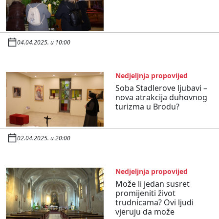
04.04.2025. u 10:00
Nedjeljnja propovijed
Soba Stadlerove ljubavi –
nova atrakcija duhovnog
turizma u Brodu?
02.04.2025. u 20:00
Nedjeljnja propovijed
Može li jedan susret
promijeniti život
trudnicama? Ovi ljudi
vjeruju da može