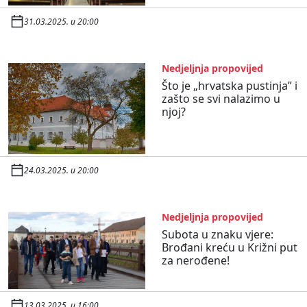
31.03.2025. u 20:00
Nedjeljnja propovijed
Što je „hrvatska pustinja” i
zašto se svi nalazimo u
njoj?
24.03.2025. u 20:00
Nedjeljnja propovijed
Subota u znaku vjere:
Brođani kreću u Križni put
za nerođene!
13.03.2025. u 16:00