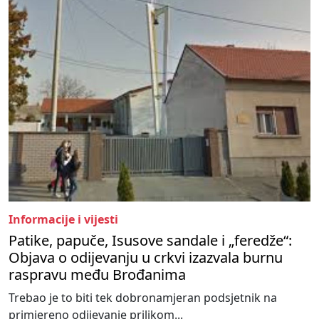
Informacije i vijesti
Patike, papuče, Isusove sandale i „feredže“:
Objava o odijevanju u crkvi izazvala burnu
raspravu među Brođanima
Trebao je to biti tek dobronamjeran podsjetnik na
primjereno odijevanje prilikom...