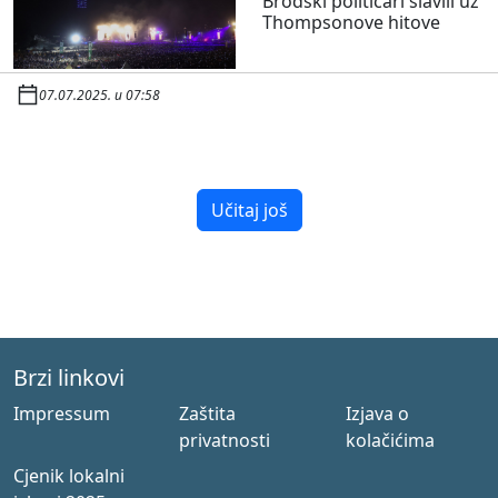
Brodski političari slavili uz
Thompsonove hitove
07.07.2025. u 07:58
Učitaj još
Brzi linkovi
Impressum
Zaštita
Izjava o
privatnosti
kolačićima
Cjenik lokalni