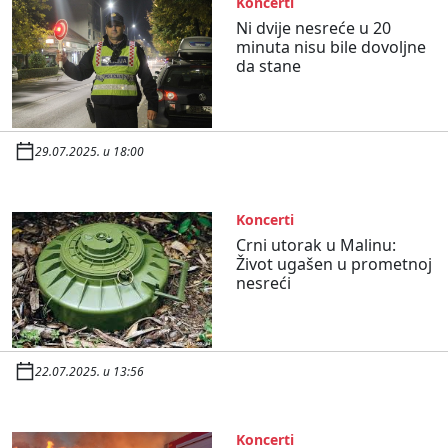
Koncerti
Ni dvije nesreće u 20
minuta nisu bile dovoljne
da stane
29.07.2025. u 18:00
Koncerti
Crni utorak u Malinu:
Život ugašen u prometnoj
nesreći
22.07.2025. u 13:56
Koncerti