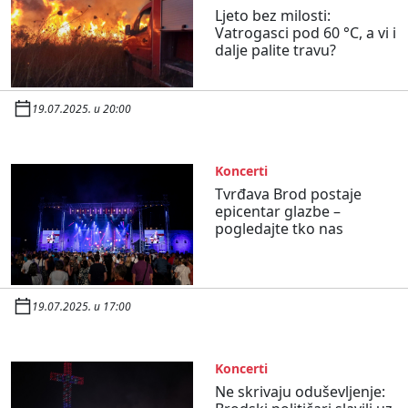
Ljeto bez milosti:
Vatrogasci pod 60 °C, a vi i
dalje palite travu?
19.07.2025. u 20:00
Koncerti
Tvrđava Brod postaje
epicentar glazbe –
pogledajte tko nas
19.07.2025. u 17:00
Koncerti
Ne skrivaju oduševljenje: