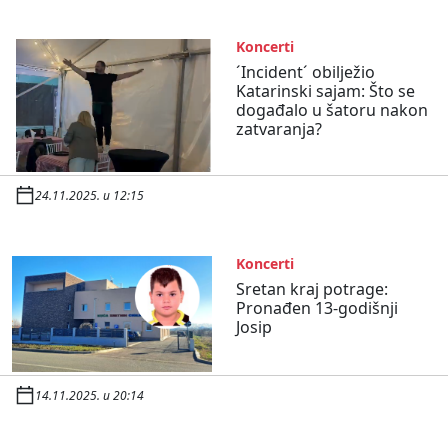
Koncerti
´Incident´ obilježio
Katarinski sajam: Što se
događalo u šatoru nakon
zatvaranja?
24.11.2025. u 12:15
Koncerti
Sretan kraj potrage:
Pronađen 13-godišnji
Josip
14.11.2025. u 20:14