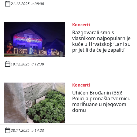
21.12.2025. u 08:00
Koncerti
Razgovarali smo s
vlasnikom najpopularnije
kuće u Hrvatskoj: ‘Lani su
prijetili da će je zapaliti’
19.12.2025. u 12:30
Koncerti
Uhićen Brođanin (35)!
Policija pronašla tvornicu
marihuane u njegovom
domu
28.11.2025. u 14:23