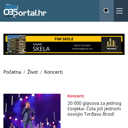
Početna
Život
Koncerti
Koncerti
20 000 glasova za jednog
čovjeka- Čola još jednom
osvojio Tvrđavu Brod!