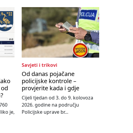
Savjeti i trikovi
Od danas pojačane
Kako
policijske kontrole –
 od
provjerite kada i gdje
a?
Cijeli tjedan od 3. do 9. kolovoza
760
2026. godine na području
iko je,
Policijske uprave br...