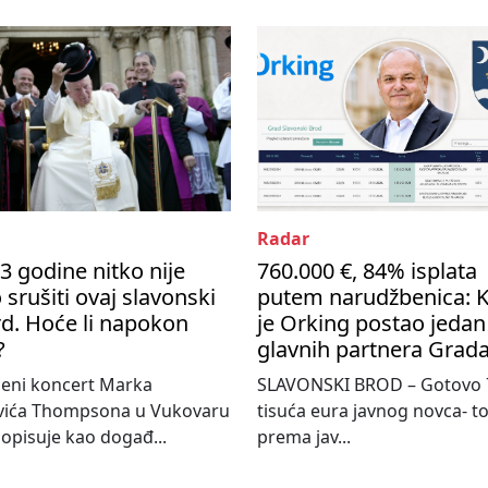
Radar
3 godine nitko nije
760.000 €, 84% isplata
 srušiti ovaj slavonski
putem narudžbenica: 
d. Hoće li napokon
je Orking postao jedan
?
glavnih partnera Grad
jeni koncert Marka
SLAVONSKI BROD – Gotovo 
vića Thompsona u Vukovaru
tisuća eura javnog novca- tol
 opisuje kao događ...
prema jav...