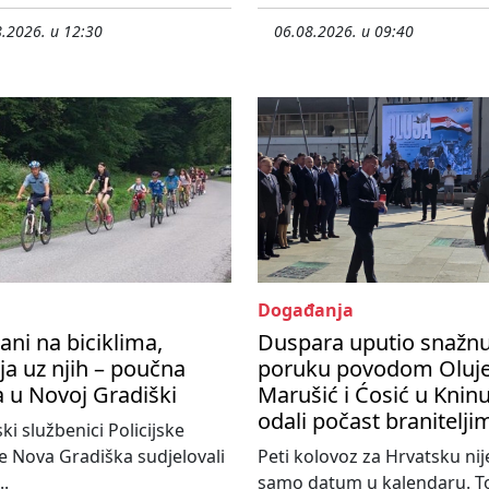
.2026. u 12:30
06.08.2026. u 09:40
Događanja
ani na biciklima,
Duspara uputio snažn
ija uz njih – poučna
poruku povodom Oluje
a u Novoj Gradiški
Marušić i Ćosić u Knin
odali počast branitelji
ski službenici Policijske
e Nova Gradiška sudjelovali
Peti kolovoz za Hrvatsku nij
..
samo datum u kalendaru. To