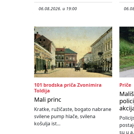
06.08.2026. u 19:00
06.08
101 brodska priča Zvonimira
Priče
Toldija
Mališ
Mali princ
polic
akcij
Kratke, ružičaste, bogato nabrane
svilene pump hlače, svilena
Policij
košulja ist...
postaj
su u a.