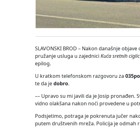
SLAVONSKI BROD – Nakon današnje objave 
pružanje usluga u zajednici
Kuća sretnih cigli
epilog.
U kratkom telefonskom razgovoru za
035po
te da je
dobro
.
–– Upravo su mi javili da je Josip pronađen. S
vidno olakšana nakon noći provedene u potra
Podsjetimo, potraga je pokrenuta jučer nakon
putem društvenih mreža. Policija je odmah r