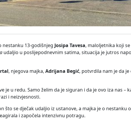
o nestanku 13-godišnjeg
Josipa Tavesa
, maloljetnika koji se
ca
udaljio u poslijepodnevnim satima, situacija je jutros nap
rtal
, njegova majka,
Adrijana Begić
, potvrdila nam je da je
ve je u redu. Samo želim da je siguran i da je ovo iza nas – k
zi i neizvjesnosti.
 što se dječak udaljio iz ustanove, a majka je o nestanku ob
eagirala i započela intenzivnu potragu.