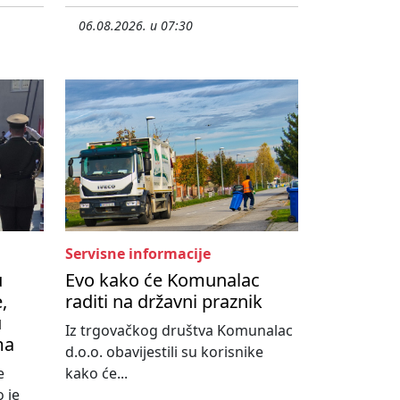
06.08.2026. u 07:30
Servisne informacije
u
Evo kako će Komunalac
,
raditi na državni praznik
u
Iz trgovačkog društva Komunalac
ma
d.o.o. obavijestili su korisnike
e
kako će...
 je