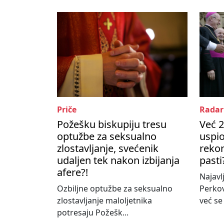
Priče
Radar
Požešku biskupiju tresu
Već 2
optužbe za seksualno
uspio
zlostavljanje, svećenik
rekor
udaljen tek nakon izbijanja
pasti
afere?!
Najavl
Ozbiljne optužbe za seksualno
Perko
zlostavljanje maloljetnika
već se
potresaju Požešk...