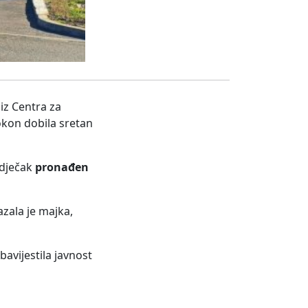
 iz Centra za
okon dobila sretan
 dječak
pronađen
azala je majka,
avijestila javnost