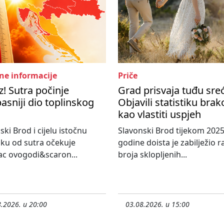
ne informacije
Priče
! Sutra počinje
Grad prisvaja tuđu sre
asniji dio toplinskog
Objavili statistiku bra
kao vlastiti uspjeh
ski Brod i cijelu istočnu
Slavonski Brod tijekom 2025
ku od sutra očekuje
godine doista je zabilježio r
c ovogodi&scaron...
broja sklopljenih...
.2026. u 20:00
03.08.2026. u 15:00