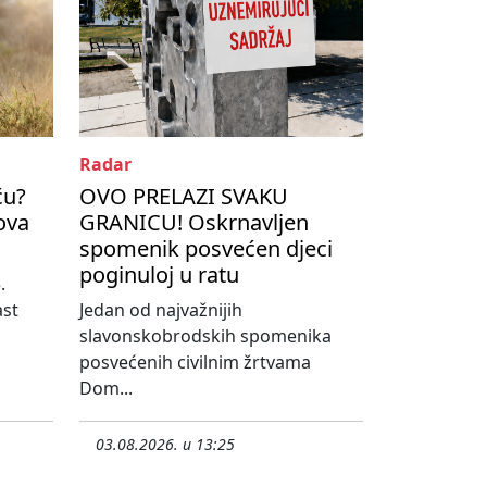
Radar
ću?
OVO PRELAZI SVAKU
kova
GRANICU! Oskrnavljen
spomenik posvećen djeci
poginuloj u ratu
.
ast
Jedan od najvažnijih
slavonskobrodskih spomenika
posvećenih civilnim žrtvama
Dom...
03.08.2026. u 13:25