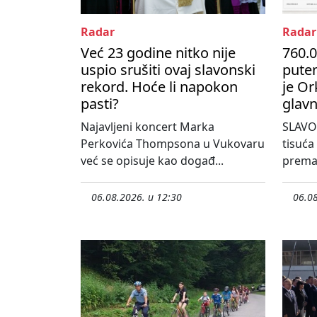
Radar
Radar
Već 23 godine nitko nije
760.0
uspio srušiti ovaj slavonski
pute
rekord. Hoće li napokon
je Or
pasti?
glavn
Najavljeni koncert Marka
SLAVO
Perkovića Thompsona u Vukovaru
tisuća
već se opisuje kao događ...
prema 
06.08.2026. u 12:30
06.08