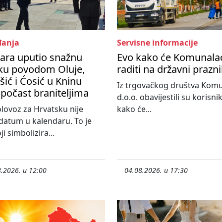
anja
Servisne informacije
ara uputio snažnu
Evo kako će Komunala
ku povodom Oluje,
raditi na državni prazn
ić i Ćosić u Kninu
Iz trgovačkog društva Kom
 počast braniteljima
d.o.o. obavijestili su korisni
olovoz za Hrvatsku nije
kako će...
atum u kalendaru. To je
i simbolizira...
.2026. u 12:00
04.08.2026. u 17:30