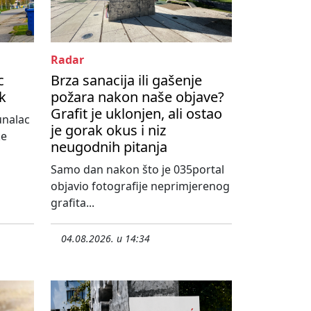
Radar
c
Brza sanacija ili gašenje
ik
požara nakon naše objave?
Grafit je uklonjen, ali ostao
unalac
je gorak okus i niz
ke
neugodnih pitanja
Samo dan nakon što je 035portal
objavio fotografije neprimjerenog
grafita...
04.08.2026. u 14:34