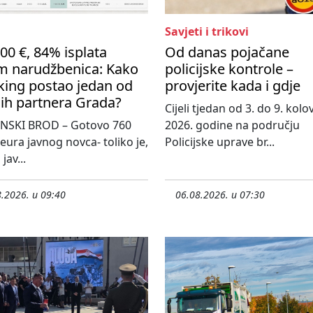
Savjeti i trikovi
00 €, 84% isplata
Od danas pojačane
m narudžbenica: Kako
policijske kontrole –
king postao jedan od
provjerite kada i gdje
ih partnera Grada?
Cijeli tjedan od 3. do 9. kol
NSKI BROD – Gotovo 760
2026. godine na području
 eura javnog novca- toliko je,
Policijske uprave br...
jav...
.2026. u 09:40
06.08.2026. u 07:30