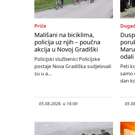
Priče
Događ
Mališani na biciklima,
Dusp
policija uz njih – poučna
poru
akcija u Novoj Gradiški
Maruš
odali
Policijski službenici Policijske
postaje Nova Gradiška sudjelovali
Peti k
su u a...
samo d
dan koj
05.08.2026. u 16:00
05.08