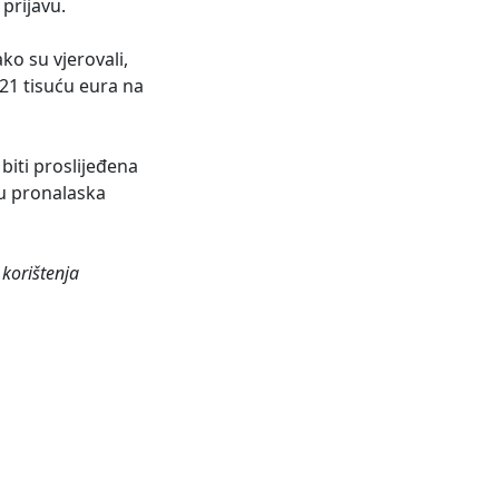
prijavu.
o su vjerovali,
 21 tisuću eura na
biti proslijeđena
ju pronalaska
korištenja