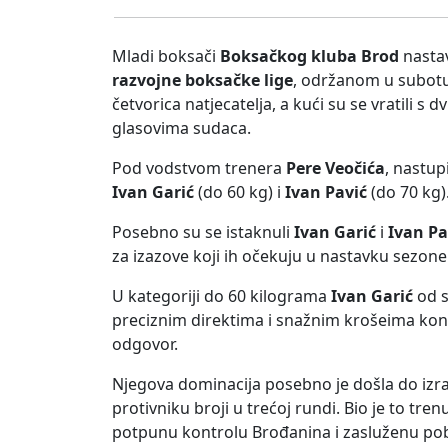
Mladi boksači
Boksačkog kluba Brod
nastav
razvojne boksačke lige
, održanom u subotu
četvorica natjecatelja, a kući su se vratili 
glasovima sudaca.
Pod vodstvom trenera
Pere Veočića
, nastup
Ivan Garić
(do 60 kg) i
Ivan Pavić
(do 70 kg)
Posebno su se istaknuli
Ivan Garić
i
Ivan Pa
za izazove koji ih očekuju u nastavku sezone
U kategoriji do 60 kilograma
Ivan Garić
od s
preciznim direktima i snažnim krošeima kontr
odgovor.
Njegova dominacija posebno je došla do izra
protivniku broji u trećoj rundi. Bio je to tre
potpunu kontrolu Brođanina i zasluženu po