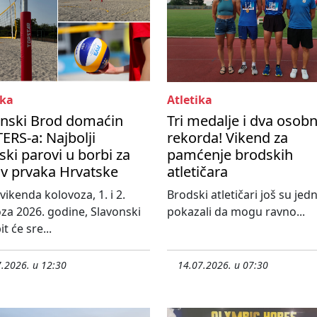
ka
Atletika
onski Brod domaćin
Tri medalje i dva osob
RS-a: Najbolji
rekorda! Vikend za
ski parovi u borbi za
pamćenje brodskih
ov prvaka Hrvatske
atletičara
vikenda kolovoza, 1. i 2.
Brodski atletičari još su je
za 2026. godine, Slavonski
pokazali da mogu ravno...
t će sre...
.2026. u 12:30
14.07.2026. u 07:30