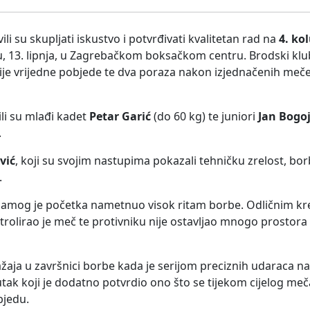
ili su skupljati iskustvo i potvrđivati kvalitetan rad na
4. ko
, 13. lipnja, u Zagrebačkom boksačkom centru. Brodski klub
s dvije vrijedne pobjede te dva poraza nakon izjednačenih me
ili su mlađi kadet
Petar Garić
(do 60 kg) te juniori
Jan Bogoj
.
vić
, koji su svojim nastupima pokazali tehničku zrelost, b
.
amog je početka nametnuo visok ritam borbe. Odličnim kr
olirao je meč te protivniku nije ostavljao mnogo prostora z
žaja u završnici borbe kada je serijom preciznih udaraca na
nutak koji je dodatno potvrdio ono što se tijekom cijelog meč
bjedu.