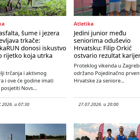
ka
Atletika
asfalta, šume i jezera
Jedini junior među
vljava trkače:
seniorima oduševio
kaRUN donosi iskustvo
Hrvatsku: Filip Orkić
 rijetko koja utrka
ostvario rezultat karije
Proteklog vikenda u Zagreb
lji trčanja i aktivnog
održano Pojedinačno prven
 i ove će godine imati
Hrvatske za seniore...
posjetiti Novs...
.2026. u 07:30
27.07.2026. u 20:00