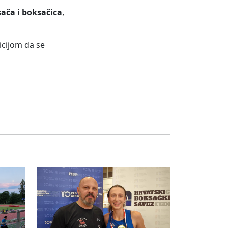
ača i boksačica
,
icijom da se