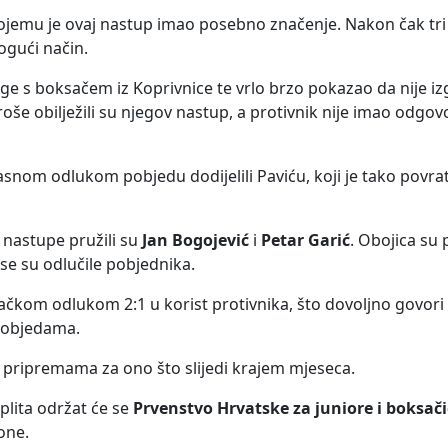
kojemu je ovaj nastup imao posebno značenje. Nakon čak tri 
mogući način.
ge s boksačem iz Koprivnice te vrlo brzo pokazao da nije iz
roše obilježili su njegov nastup, a protivnik nije imao odgov
asnom odlukom pobjedu dodijelili Paviću, koji je tako povrat
e nastupe pružili su
Jan Bogojević
i
Petar Garić
. Obojica su 
se su odlučile pobjednika.
ačkom odlukom 2:1 u korist protivnika, što dovoljno govori
u pobjedama.
 pripremama za ono što slijedi krajem mjeseca.
plita održat će se
Prvenstvo Hrvatske za juniore i boksači
one.