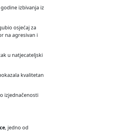
godine izbivanja iz
gubio osjećaj za
or na agresivan i
ak u natjecateljski
pokazala kvalitetan
 o izjednačenosti
ce
, jedno od