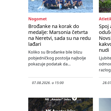
Nogomet
Atleti
Brođanke na korak do
Spoj 
medalje: Marsonia četvrta
oduše
na Neretvi, sada su na redu
Novs
lađari
kakvo
nudi
Koliko su Brođanke bile blizu
pobjedničkog postolja najbolje
Ljubite
pokazuje podatak da...
odmora
razlog 
07.08.2026. u 15:00
28.07