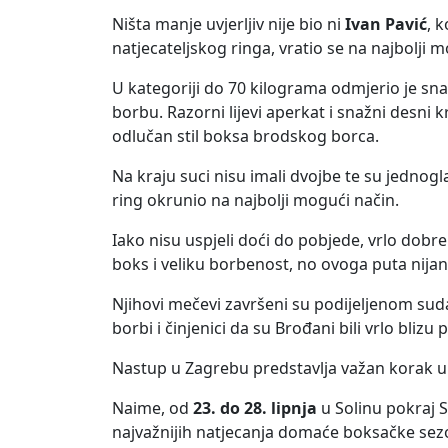
Ništa manje uvjerljiv nije bio ni
Ivan Pavić
, 
natjecateljskog ringa, vratio se na najbolji 
U kategoriji do 70 kilograma odmjerio je sna
borbu. Razorni lijevi aperkat i snažni desni k
odlučan stil boksa brodskog borca.
Na kraju suci nisu imali dvojbe te su jednogl
ring okrunio na najbolji mogući način.
Iako nisu uspjeli doći do pobjede, vrlo dobr
boks i veliku borbenost, no ovoga puta nijan
Njihovi mečevi završeni su podijeljenom sud
borbi i činjenici da su Brođani bili vrlo bliz
Nastup u Zagrebu predstavlja važan korak u
Naime, od
23. do 28. lipnja
u Solinu pokraj S
najvažnijih natjecanja domaće boksačke sez