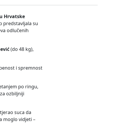
lu Hrvatske
 predstavljala su
čeva odlučenih
ević
(do 48 kg),
orbenost i spremnost
etanjem po ringu,
a ozbiljniji
tjerao suca da
a moglo vidjeti –