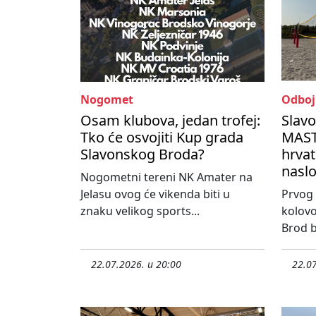
Nogomet
Odboj
Osam klubova, jedan trofej:
Slav
Tko će osvojiti Kup grada
MASTE
Slavonskog Broda?
hrvat
nasl
Nogometni tereni NK Amater na
Jelasu ovog će vikenda biti u
Prvog 
znaku velikog sports...
kolovo
Brod bi
22.07.2026. u 20:00
22.07