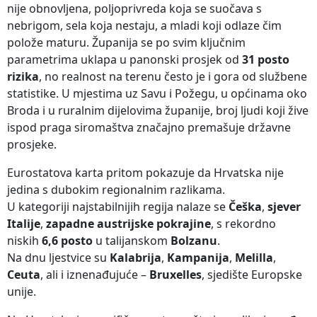
nije obnovljena, poljoprivreda koja se suočava s
nebrigom, sela koja nestaju, a mladi koji odlaze čim
polože maturu. Županija se po svim ključnim
parametrima uklapa u panonski prosjek od
31 posto
rizika
, no realnost na terenu često je i gora od službene
statistike. U mjestima uz Savu i Požegu, u općinama oko
Broda i u ruralnim dijelovima županije, broj ljudi koji žive
ispod praga siromaštva značajno premašuje državne
prosjeke.
Eurostatova karta pritom pokazuje da Hrvatska nije
jedina s dubokim regionalnim razlikama.
U kategoriji najstabilnijih regija nalaze se
Češka
,
sjever
Italije
,
zapadne austrijske pokrajine
, s rekordno
niskih
6,6 posto
u talijanskom
Bolzanu
.
Na dnu ljestvice su
Kalabrija
,
Kampanija
,
Melilla
,
Ceuta
, ali i iznenađujuće –
Bruxelles
, sjedište Europske
unije.