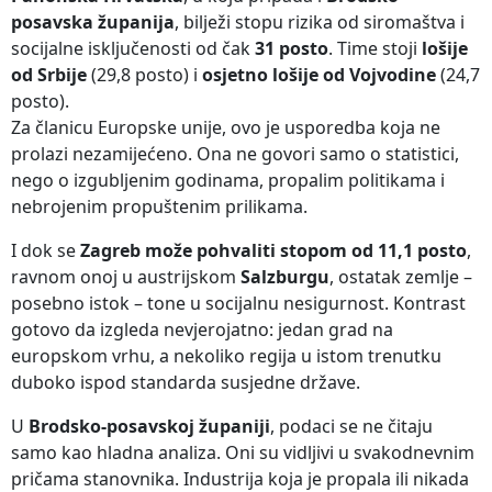
posavska županija
, bilježi stopu rizika od siromaštva i
socijalne isključenosti od čak
31 posto
. Time stoji
lošije
od Srbije
(29,8 posto) i
osjetno lošije od Vojvodine
(24,7
posto).
Za članicu Europske unije, ovo je usporedba koja ne
prolazi nezamijećeno. Ona ne govori samo o statistici,
nego o izgubljenim godinama, propalim politikama i
nebrojenim propuštenim prilikama.
I dok se
Zagreb može pohvaliti stopom od 11,1 posto
,
ravnom onoj u austrijskom
Salzburgu
, ostatak zemlje –
posebno istok – tone u socijalnu nesigurnost. Kontrast
gotovo da izgleda nevjerojatno: jedan grad na
europskom vrhu, a nekoliko regija u istom trenutku
duboko ispod standarda susjedne države.
U
Brodsko-posavskoj županiji
, podaci se ne čitaju
samo kao hladna analiza. Oni su vidljivi u svakodnevnim
pričama stanovnika. Industrija koja je propala ili nikada