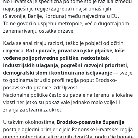
No Hrvatska je specifična po tome što je razlika između
najuspješnije regije (Zagreba) i najsiromašnijih
(Slavonije, Banije, Korduna) među najvećima u EU.
To ne govori o uspjehu metropole, već o dugotrajnom
zanemarivanju ostatka države.
Kada se analiziraju razlozi, teško je pobjeći od očitih
činjenica.
Rat i poraće
,
privatizacijske pljačke
,
loše
vođene poljoprivredne politike
,
nedostatak
industrijskih ulaganja
,
pogrešni razvojni prioriteti
,
demografski slom
i
kontinuirano iseljavanje
— sve je
to godinama brusilo profil regija poput Brodsko-
posavske do granice izdržljivosti.
Nacionalne politike često su padale na terenu, a lokalne
vlasti nerijetko su pokazivale jednako malo volje ili
znanja za stvarni zaokret.
U takvim okolnostima,
Brodsko-posavska županija
postaje ogledni primjer cijele Panonske Hrvatske: regija
punog potencijala, ali praznih dvorišta; područje bogate