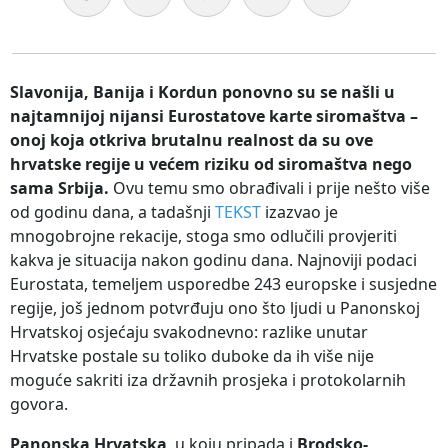
Slavonija, Banija i Kordun ponovno su se našli u
najtamnijoj nijansi Eurostatove karte siromaštva –
onoj koja otkriva brutalnu realnost da su ove
hrvatske regije u većem riziku od siromaštva nego
sama Srbija.
Ovu temu smo obrađivali i prije nešto više
od godinu dana, a tadašnji
TEKST
izazvao je
mnogobrojne rekacije, stoga smo odlučili provjeriti
kakva je situacija nakon godinu dana. Najnoviji podaci
Eurostata, temeljem usporedbe 243 europske i susjedne
regije, još jednom potvrđuju ono što ljudi u Panonskoj
Hrvatskoj osjećaju svakodnevno: razlike unutar
Hrvatske postale su toliko duboke da ih više nije
moguće sakriti iza državnih prosjeka i protokolarnih
govora.
Panonska Hrvatska
, u koju pripada i
Brodsko-