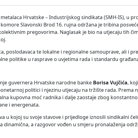
a metalaca Hrvatske – Industrijskog sindikata (SMH-IS), u pr
komore Slavonski Brod 16. rujna održana je tribina posve
kolektivnim pregovorima. Naglasak je bio na utjecaju tih či
oj.
ta, poslodavaca te lokalne i regionalne samouprave, ali i pr
kalne politike u rasprave o uvjetima rada i standardu građan
ganje guvernera Hrvatske narodne banke
Borisa Vujčića
, koj
arnoj politici i njezinu utjecaju na tržište rada. Prema n
realna kupovna moć radnika i dalje zaostaje zbog konstantno
ane i energenata.
 u kojoj su svoje stavove i prijedloge iznosili sindikalni čeln
la dinamična, a razgovor vođen u smjeru pronalaženja održi