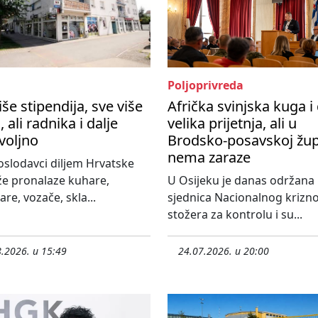
Poljoprivreda
iše stipendija, sve više
Afrička svinjska kuga i 
, ali radnika i dalje
velika prijetnja, ali u
voljno
Brodsko-posavskoj žup
nema zaraze
slodavci diljem Hrvatske
že pronalaze kuhare,
U Osijeku je danas održana
re, vozače, skla...
sjednica Nacionalnog krizn
stožera za kontrolu i su...
.2026. u 15:49
24.07.2026. u 20:00