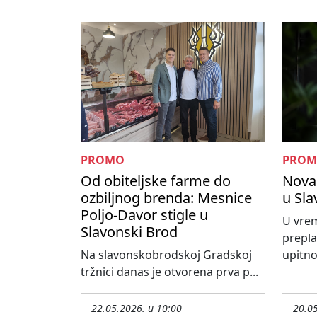
PROMO
PRO
Od obiteljske farme do
Nova 
ozbiljnog brenda: Mesnice
u Sl
Poljo-Davor stigle u
U vrem
Slavonski Brod
prepla
Na slavonskobrodskoj Gradskoj
upitno 
tržnici danas je otvorena prva p...
22.05.2026. u 10:00
20.05