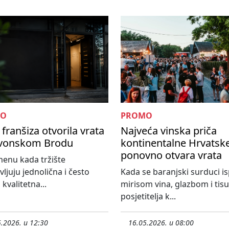
MO
PROMO
franšiza otvorila vrata
Najveća vinska priča
avonskom Brodu
kontinentalne Hrvatsk
ponovno otvara vrata
enu kada tržište
vljuju jednolična i često
Kada se baranjski surduci i
kvalitetna...
mirisom vina, glazbom i ti
posjetitelja k...
.2026. u 12:30
16.05.2026. u 08:00