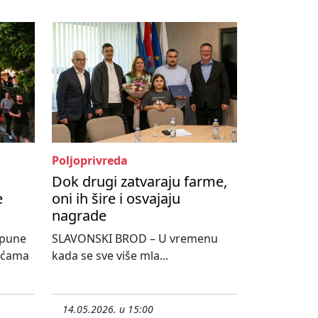
Poljoprivreda
Dok drugi zatvaraju farme,
e
oni ih šire i osvajaju
nagrade
spune
SLAVONSKI BROD – U vremenu
sućama
kada se sve više mla...
14.05.2026. u 15:00