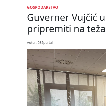
GOSPODARSTVO
Guverner Vujčić 
pripremiti na tež
Autor: 035portal