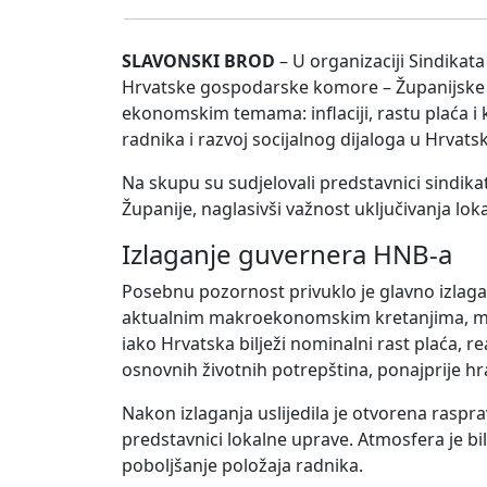
SLAVONSKI BROD
– U organizaciji Sindikat
Hrvatske gospodarske komore – Županijske 
ekonomskim temama: inflaciji, rastu plaća i 
radnika i razvoj socijalnog dijaloga u Hrvatsk
Na skupu su sudjelovali predstavnici sindika
Županije, naglasivši važnost uključivanja lo
Izlaganje guvernera HNB-a
Posebnu pozornost privuklo je glavno izla
aktualnim makroekonomskim kretanjima, monet
iako Hrvatska bilježi nominalni rast plaća, 
osnovnih životnih potrepština, ponajprije hr
Nakon izlaganja uslijedila je otvorena rasprava
predstavnici lokalne uprave. Atmosfera je bi
poboljšanje položaja radnika.