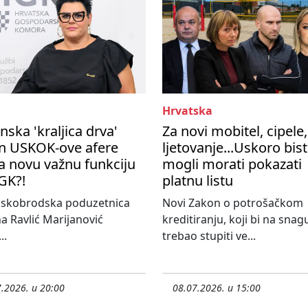
Hrvatska
nska 'kraljica drva'
Za novi mobitel, cipele,
n USKOK-ove afere
ljetovanje...Uskoro bis
a novu važnu funkciju
mogli morati pokazati
GK?!
platnu listu
nskobrodska poduzetnica
Novi Zakon o potrošačkom
a Ravlić Marijanović
kreditiranju, koji bi na snag
..
trebao stupiti ve...
.2026. u 20:00
08.07.2026. u 15:00