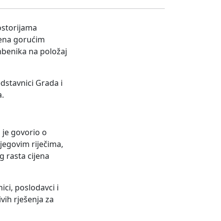
ostorijama
ćena gorućim
mbenika na položaj
edstavnici Grada i
a.
i je govorio o
jegovim riječima,
g rasta cijena
ici, poslodavci i
vih rješenja za