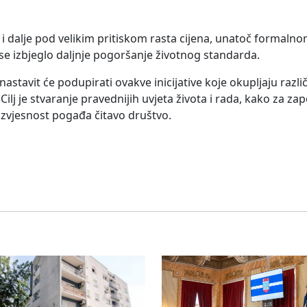
i i dalje pod velikim pritiskom rasta cijena, unatoč formaln
i se izbjeglo daljnje pogoršanje životnog standarda.
stavit će podupirati ovakve inicijative koje okupljaju različ
lj je stvaranje pravednijih uvjeta života i rada, kako za zap
vjesnost pogađa čitavo društvo.