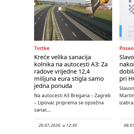
Tvrtke
Posao
Kreće velika sanacija
Slavo
kolnika na autocesti A3: Za
nako
radove vrijedne 12,4
dobil
milijuna eura stigla samo
pri H
jedna ponuda
Slavo
Na autocesti A3 Bregana – Zagreb
Martin
– Lipovac priprema se opsežna
izabra.
sanac...
20.07.2026. u 12:30
08.07