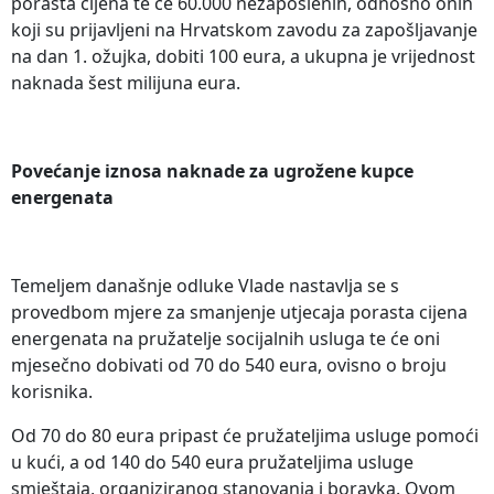
porasta cijena te će 60.000 nezaposlenih, odnosno onih
koji su prijavljeni na Hrvatskom zavodu za zapošljavanje
na dan 1. ožujka, dobiti 100 eura, a ukupna je vrijednost
naknada šest milijuna eura.
Povećanje iznosa naknade za ugrožene kupce
energenata
Temeljem današnje odluke Vlade nastavlja se s
provedbom mjere za smanjenje utjecaja porasta cijena
energenata na pružatelje socijalnih usluga te će oni
mjesečno dobivati od 70 do 540 eura, ovisno o broju
korisnika.
Od 70 do 80 eura pripast će pružateljima usluge pomoći
u kući, a od 140 do 540 eura pružateljima usluge
smještaja, organiziranog stanovanja i boravka. Ovom