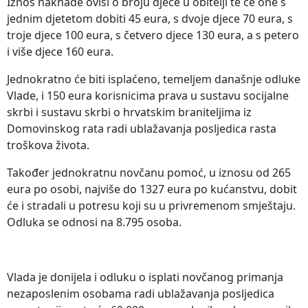
Iznos naknade ovisi o broju djece u obitelji te će one s
jednim djetetom dobiti 45 eura, s dvoje djece 70 eura, s
troje djece 100 eura, s četvero djece 130 eura, a s petero
i više djece 160 eura.
Jednokratno će biti isplaćeno, temeljem današnje odluke
Vlade, i 150 eura korisnicima prava u sustavu socijalne
skrbi i sustavu skrbi o hrvatskim braniteljima iz
Domovinskog rata radi ublažavanja posljedica rasta
troškova života.
Također jednokratnu novčanu pomoć, u iznosu od 265
eura po osobi, najviše do 1327 eura po kućanstvu, dobit
će i stradali u potresu koji su u privremenom smještaju.
Odluka se odnosi na 8.795 osoba.
Vlada je donijela i odluku o isplati novčanog primanja
nezaposlenim osobama radi ublažavanja posljedica