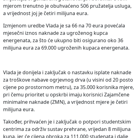
mjerom trenutno je obuhvaćeno 506 pružatelja usluga,
a vrijednost joj je četiri milijuna eura.
Izmjenom uredbe Vlada je sa 66 na 70 eura povećala
mjesečni iznos naknade za ugroženog kupca
energenata, za što će ukupno biti osigurano oko 36
milijuna eura za 69.000 ugroženih kupaca energenata.
Vlada je donijela i zaključak o nastavku isplate naknade
za troškove nabave ogrjevnog drva (u visini od 20 posto
cijene po prostornom metru), za 35.000 korisnika mjere,
pri čemu prioritet u opskrbi imaju korisnici Zajamčene
minimalne naknade (ZMN), a vrijednost mjere je četiri
milijuna eura.
Također, prihvaćen je i zaključak o potpori studentskim
centrima za održiv sustav prehrane, vrijedan 8 milijuna
kuna, jer će cijena obroka za 111.000 studenata i dalje