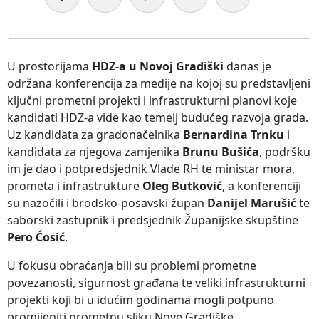
U prostorijama
HDZ-a u Novoj Gradiški
danas je
održana konferencija za medije na kojoj su predstavljeni
ključni prometni projekti i infrastrukturni planovi koje
kandidati HDZ-a vide kao temelj budućeg razvoja grada.
Uz kandidata za gradonačelnika
Bernardina Trnku
i
kandidata za njegova zamjenika
Brunu Bušića
, podršku
im je dao i potpredsjednik Vlade RH te ministar mora,
prometa i infrastrukture
Oleg Butković
, a konferenciji
su nazočili i brodsko-posavski župan
Danijel Marušić
te
saborski zastupnik i predsjednik Županijske skupštine
Pero Ćosić
.
U fokusu obraćanja bili su problemi prometne
povezanosti, sigurnost građana te veliki infrastrukturni
projekti koji bi u idućim godinama mogli potpuno
promijeniti prometnu sliku Nove Gradiške.