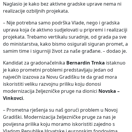
Naglasio je kako bez aktivne gradske uprave nema ni
realizacije ozbiljnih projekata.
– Nije potrebna samo podrška Vlade, nego i gradska
uprava koja će aktivno sudjelovati u pripremi i realizaciji
projekata. Trebamo vertikalu suradnje, od grada pa sve
do ministarstva, kako bismo osigurali siguran promet, a
samim time i sigurniji život za naše građane. – dodao je.
Kandidat za gradonačelnika
Bernardin Trnka
istaknuo
je kako prometni problemi predstavljaju jedan od
najvećih izazova za Novu Gradišku te da grad mora
iskoristiti veliku razvojnu priliku koju donosi
modernizacija željezničke pruge na dionici
Novska –
Vinkovci
.
– Prometna rješenja su naš gorući problem u Novoj
Gradiški. Modernizacija željezničke pruge za nas je
povijesna prilika koju moramo iskoristiti zajedno s
Vladom Republike Hrvatske i europskim fondovima