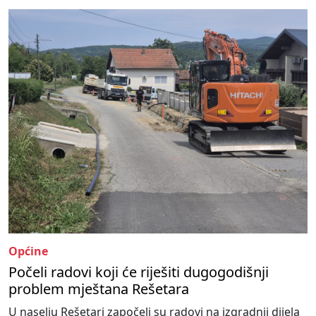
Općine
Počeli radovi koji će riješiti dugogodišnji
problem mještana Rešetara
U naselju Rešetari započeli su radovi na izgradnji dijela