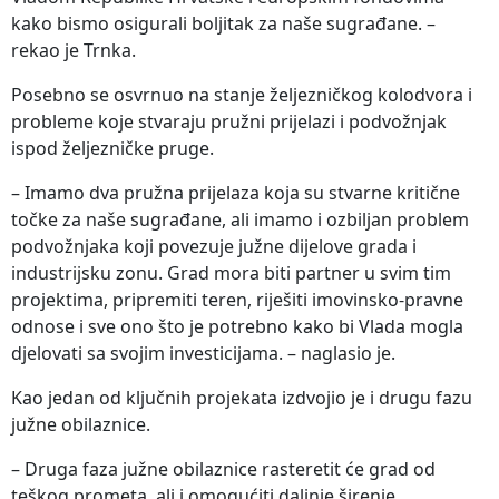
kako bismo osigurali boljitak za naše sugrađane. –
rekao je Trnka.
Posebno se osvrnuo na stanje željezničkog kolodvora i
probleme koje stvaraju pružni prijelazi i podvožnjak
ispod željezničke pruge.
– Imamo dva pružna prijelaza koja su stvarne kritične
točke za naše sugrađane, ali imamo i ozbiljan problem
podvožnjaka koji povezuje južne dijelove grada i
industrijsku zonu. Grad mora biti partner u svim tim
projektima, pripremiti teren, riješiti imovinsko-pravne
odnose i sve ono što je potrebno kako bi Vlada mogla
djelovati sa svojim investicijama. – naglasio je.
Kao jedan od ključnih projekata izdvojio je i drugu fazu
južne obilaznice.
– Druga faza južne obilaznice rasteretit će grad od
teškog prometa, ali i omogućiti daljnje širenje