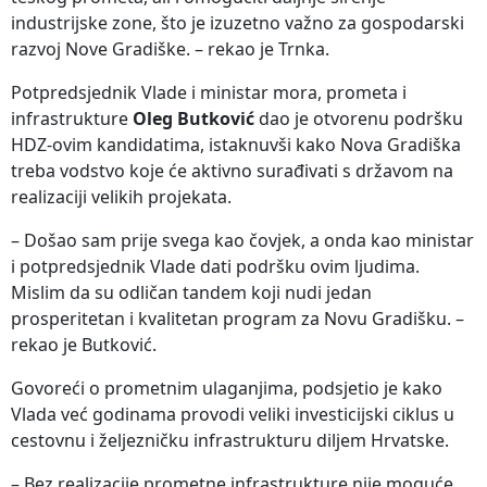
industrijske zone, što je izuzetno važno za gospodarski
razvoj Nove Gradiške. – rekao je Trnka.
Potpredsjednik Vlade i ministar mora, prometa i
infrastrukture
Oleg Butković
dao je otvorenu podršku
HDZ-ovim kandidatima, istaknuvši kako Nova Gradiška
treba vodstvo koje će aktivno surađivati s državom na
realizaciji velikih projekata.
– Došao sam prije svega kao čovjek, a onda kao ministar
i potpredsjednik Vlade dati podršku ovim ljudima.
Mislim da su odličan tandem koji nudi jedan
prosperitetan i kvalitetan program za Novu Gradišku. –
rekao je Butković.
Govoreći o prometnim ulaganjima, podsjetio je kako
Vlada već godinama provodi veliki investicijski ciklus u
cestovnu i željezničku infrastrukturu diljem Hrvatske.
– Bez realizacije prometne infrastrukture nije moguće