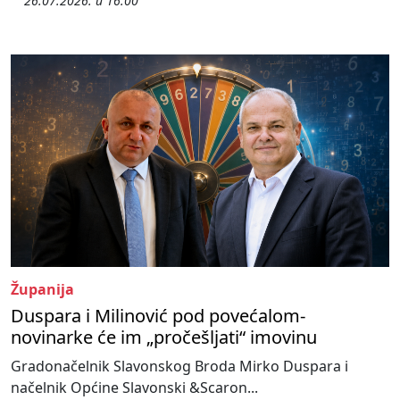
26.07.2026. u 16:00
Županija
Duspara i Milinović pod povećalom-
novinarke će im „pročešljati“ imovinu
Gradonačelnik Slavonskog Broda Mirko Duspara i
načelnik Općine Slavonski &Scaron...