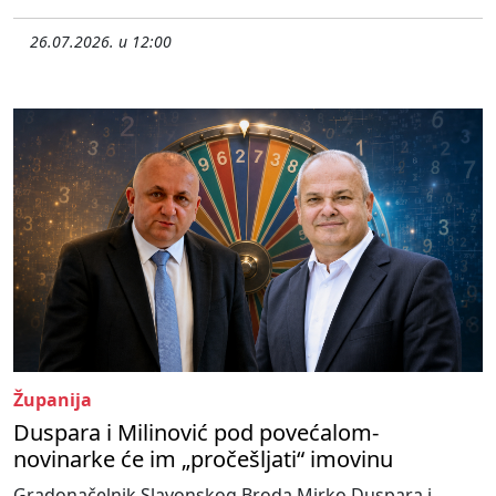
26.07.2026. u 12:00
Županija
Duspara i Milinović pod povećalom-
novinarke će im „pročešljati“ imovinu
Gradonačelnik Slavonskog Broda Mirko Duspara i