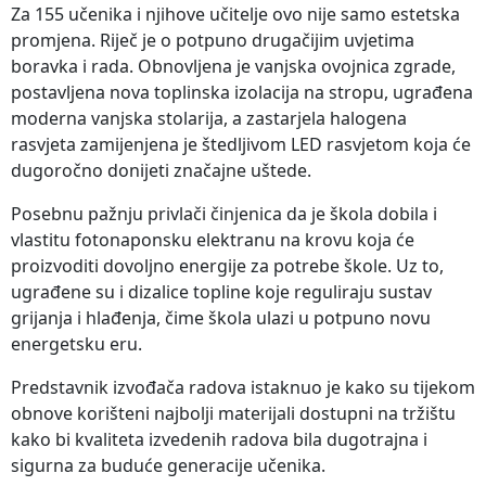
Za 155 učenika i njihove učitelje ovo nije samo estetska
promjena. Riječ je o potpuno drugačijim uvjetima
boravka i rada. Obnovljena je vanjska ovojnica zgrade,
postavljena nova toplinska izolacija na stropu, ugrađena
moderna vanjska stolarija, a zastarjela halogena
rasvjeta zamijenjena je štedljivom LED rasvjetom koja će
dugoročno donijeti značajne uštede.
Posebnu pažnju privlači činjenica da je škola dobila i
vlastitu fotonaponsku elektranu na krovu koja će
proizvoditi dovoljno energije za potrebe škole. Uz to,
ugrađene su i dizalice topline koje reguliraju sustav
grijanja i hlađenja, čime škola ulazi u potpuno novu
energetsku eru.
Predstavnik izvođača radova istaknuo je kako su tijekom
obnove korišteni najbolji materijali dostupni na tržištu
kako bi kvaliteta izvedenih radova bila dugotrajna i
sigurna za buduće generacije učenika.