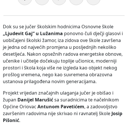
Dok su se jučer školskim hodnicima Osnovne škole
„Ljudevit Gaj“ u Lužanima
ponovno čuli dječji glasovi i
uobičajeni školski žamor, iza zidova ove škole završena
je jedna od najvećih promjena u posljednjih nekoliko
desetljeća. Nakon opsežnih radova energetske obnove,
učenike i učitelje dočekuju toplije učionice, moderniji
prostori i škola koja više ne izgleda kao objekt nekog
prošlog vremena, nego kao suvremena obrazovna
ustanova prilagođena novim generacijama.
Projekt vrijedan značajnih ulaganja jučer je obišao i
župan
Danijel Marušić
sa suradnicima te načelnikom
Općine Oriovac
Antunom Pavetićem
, a zadovoljstvo
završenim radovima nije skrivao ni ravnatelj škole
Josip
Pišonić
.