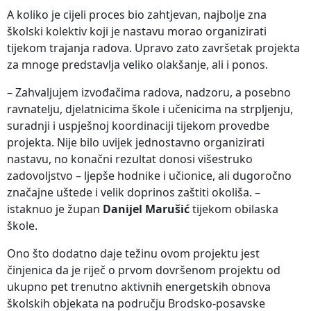
A koliko je cijeli proces bio zahtjevan, najbolje zna
školski kolektiv koji je nastavu morao organizirati
tijekom trajanja radova. Upravo zato završetak projekta
za mnoge predstavlja veliko olakšanje, ali i ponos.
– Zahvaljujem izvođačima radova, nadzoru, a posebno
ravnatelju, djelatnicima škole i učenicima na strpljenju,
suradnji i uspješnoj koordinaciji tijekom provedbe
projekta. Nije bilo uvijek jednostavno organizirati
nastavu, no konačni rezultat donosi višestruko
zadovoljstvo – ljepše hodnike i učionice, ali dugoročno
značajne uštede i velik doprinos zaštiti okoliša. –
istaknuo je župan
Danijel Marušić
tijekom obilaska
škole.
Ono što dodatno daje težinu ovom projektu jest
činjenica da je riječ o prvom dovršenom projektu od
ukupno pet trenutno aktivnih energetskih obnova
školskih objekata na području Brodsko-posavske