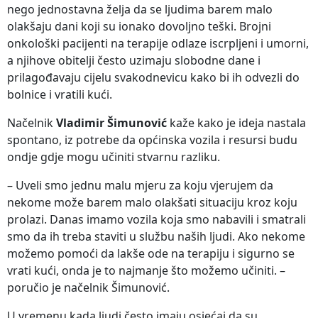
nego jednostavna želja da se ljudima barem malo
olakšaju dani koji su ionako dovoljno teški. Brojni
onkološki pacijenti na terapije odlaze iscrpljeni i umorni,
a njihove obitelji često uzimaju slobodne dane i
prilagođavaju cijelu svakodnevicu kako bi ih odvezli do
bolnice i vratili kući.
Načelnik
Vladimir Šimunović
kaže kako je ideja nastala
spontano, iz potrebe da općinska vozila i resursi budu
ondje gdje mogu učiniti stvarnu razliku.
– Uveli smo jednu malu mjeru za koju vjerujem da
nekome može barem malo olakšati situaciju kroz koju
prolazi. Danas imamo vozila koja smo nabavili i smatrali
smo da ih treba staviti u službu naših ljudi. Ako nekome
možemo pomoći da lakše ode na terapiju i sigurno se
vrati kući, onda je to najmanje što možemo učiniti. –
poručio je načelnik Šimunović.
U vremenu kada ljudi često imaju osjećaj da su