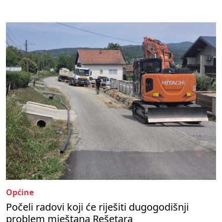
Općine
Počeli radovi koji će riješiti dugogodišnji
problem mještana Rešetara