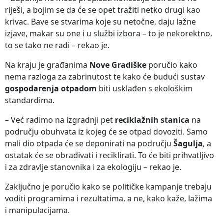
riješi, a bojim se da će se opet tražiti netko drugi kao
krivac. Bave se stvarima koje su netočne, daju lažne
izjave, makar su one i u službi izbora – to je nekorektno,
to se tako ne radi – rekao je.
Na kraju je građanima
Nove Gradiške
poručio kako
nema razloga za zabrinutost te kako će budući sustav
gospodarenja otpadom
biti usklađen s ekološkim
standardima.
– Već radimo na izgradnji pet
reciklažnih stanica
na
području obuhvata iz kojeg će se otpad dovoziti. Samo
mali dio otpada će se deponirati na području
Šagulja
, a
ostatak će se obrađivati i reciklirati. To će biti prihvatljivo
i za zdravlje stanovnika i za ekologiju – rekao je.
Zaključno je poručio kako se političke kampanje trebaju
voditi programima i rezultatima, a ne, kako kaže, lažima
i manipulacijama.