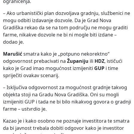
ograničenja.
– Ako urbanistički plan dozvoljava gradnju, službenici ne
mogu odbiti izdavanje dozvole. Da je Grad Nova
Gradiška rekao da se na tom području ne mogu graditi
farme, nikakve dozvole ne bi ni mogle biti izdane –
dodao je.
Marušić
smatra kako je „potpuno nekorektno“
odgovornost prebacivati na
Županiju
ili
HDZ
, ističući
kako je Grad imao mogućnost izmijeniti
GUP
i time
spriječiti ovakav scenarij.
– Isključiva odgovornost za mogućnost gradnje takvog
objekta stoji na Gradu Nova Gradiška. Oni su mogli
izmijeniti GUP i tada ne bi bilo nikakvog govora o gradnji
farme – ustvrdio je.
Kazao je i kako osobno ne poznaje investitora te smatra
da bi javnost trebala dobiti odgovor kako je investitor