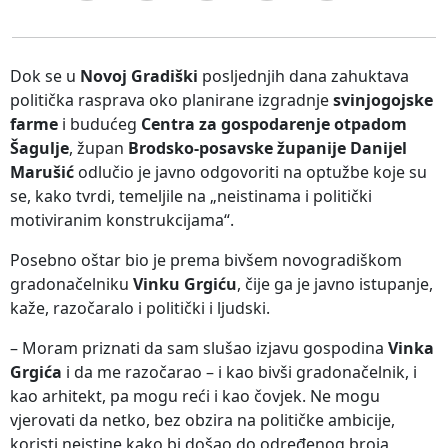
Dok se u
Novoj Gradiški
posljednjih dana zahuktava
politička rasprava oko planirane izgradnje
svinjogojske
farme
i budućeg
Centra za gospodarenje otpadom
Šagulje
, župan
Brodsko-posavske županije
Danijel
Marušić
odlučio je javno odgovoriti na optužbe koje su
se, kako tvrdi, temeljile na „neistinama i politički
motiviranim konstrukcijama“.
Posebno oštar bio je prema bivšem novogradiškom
gradonačelniku
Vinku Grgiću
, čije ga je javno istupanje,
kaže, razočaralo i politički i ljudski.
– Moram priznati da sam slušao izjavu gospodina
Vinka
Grgića
i da me razočarao – i kao bivši gradonačelnik, i
kao arhitekt, pa mogu reći i kao čovjek. Ne mogu
vjerovati da netko, bez obzira na političke ambicije,
koristi neistine kako bi došao do određenog broja