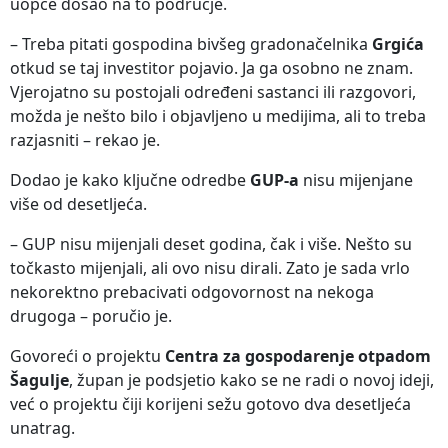
uopće došao na to područje.
– Treba pitati gospodina bivšeg gradonačelnika
Grgića
otkud se taj investitor pojavio. Ja ga osobno ne znam.
Vjerojatno su postojali određeni sastanci ili razgovori,
možda je nešto bilo i objavljeno u medijima, ali to treba
razjasniti – rekao je.
Dodao je kako ključne odredbe
GUP-a
nisu mijenjane
više od desetljeća.
– GUP nisu mijenjali deset godina, čak i više. Nešto su
točkasto mijenjali, ali ovo nisu dirali. Zato je sada vrlo
nekorektno prebacivati odgovornost na nekoga
drugoga – poručio je.
Govoreći o projektu
Centra za gospodarenje otpadom
Šagulje
, župan je podsjetio kako se ne radi o novoj ideji,
već o projektu čiji korijeni sežu gotovo dva desetljeća
unatrag.