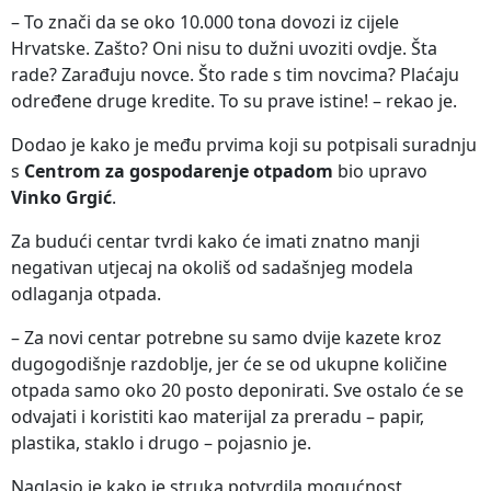
– To znači da se oko 10.000 tona dovozi iz cijele
Hrvatske. Zašto? Oni nisu to dužni uvoziti ovdje. Šta
rade? Zarađuju novce. Što rade s tim novcima? Plaćaju
određene druge kredite. To su prave istine! – rekao je.
Dodao je kako je među prvima koji su potpisali suradnju
s
Centrom za gospodarenje otpadom
bio upravo
Vinko Grgić
.
Za budući centar tvrdi kako će imati znatno manji
negativan utjecaj na okoliš od sadašnjeg modela
odlaganja otpada.
– Za novi centar potrebne su samo dvije kazete kroz
dugogodišnje razdoblje, jer će se od ukupne količine
otpada samo oko 20 posto deponirati. Sve ostalo će se
odvajati i koristiti kao materijal za preradu – papir,
plastika, staklo i drugo – pojasnio je.
Naglasio je kako je struka potvrdila mogućnost