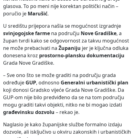
glasova. To po meni nije korektan politički način –
poručio je
Marušić
.
U središtu prijepora našla se mogućnost izgradnje
svinjogojske farme
na području
Nove Gradiške
, a
župan tvrdi kako se odgovornost za takvu mogućnost
ne može prebacivati na
Županiju
jer je ključna odluka
donesena kroz
prostorno-plansku dokumentaciju
Grada Nove Gradiške.
– Sve ono što se može graditi na području grada
određuje
GUP
, odnosno
Generalni urbanistički plan
koji donosi Gradsko vijeće Grada Nove Gradiške. Da
GUP-om nije bilo predviđeno da se na tom području
mogu graditi takvi objekti, nitko ne bi mogao izdati
građevinsku dozvolu
– rekao je.
Naglasio je kako županijske službe formalno izdaju
dozvole, ali isključivo u okviru zakonskih i urbanističkih