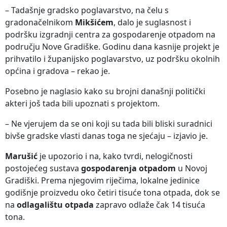
– Tadašnje gradsko poglavarstvo, na čelu s
gradonačelnikom
Mikšićem
, dalo je suglasnost i
podršku izgradnji centra za gospodarenje otpadom na
području Nove Gradiške. Godinu dana kasnije projekt je
prihvatilo i županijsko poglavarstvo, uz podršku okolnih
općina i gradova – rekao je.
Posebno je naglasio kako su brojni današnji politički
akteri još tada bili upoznati s projektom.
– Ne vjerujem da se oni koji su tada bili bliski suradnici
bivše gradske vlasti danas toga ne sjećaju – izjavio je.
Marušić
je upozorio i na, kako tvrdi, nelogičnosti
postojećeg sustava
gospodarenja otpadom
u Novoj
Gradiški. Prema njegovim riječima, lokalne jedinice
godišnje proizvedu oko četiri tisuće tona otpada, dok se
na
odlagalištu otpada
zapravo odlaže čak 14 tisuća
tona.