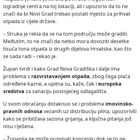
izgradnje centra na toj lokaciji, ali i upozorio da to ne
znači da bi Novi Grad trebao postati mjesto za prihvat
otpada iz cijele države.
– Struka je rekla da se na tom području može graditi.
Međutim, to ne znači da netko mora dovoziti desetke
tisuća tona otpada iz drugih dijelova Hrvatske, kao što
se sada radi – rekao je.
Župan tvrdi i kako Grad Nova Gradiška i dalje ima
problema s
razvrstavanjem otpada
, zbog čega plaća
određene kazne, a upitna su, kaže, čak i
europska
sredstva
za sanaciju postojećeg odlagališta.
U svom obraćanju dotaknuo se i problema
imovinsko-
pravnih odnosa
vezanih uz distribuciju plina, upozorivši
kako se približava sezona grijanja, a ključna pitanja još
nisu riješena.
– Županija ne može propisati koncesiju dok se to ne