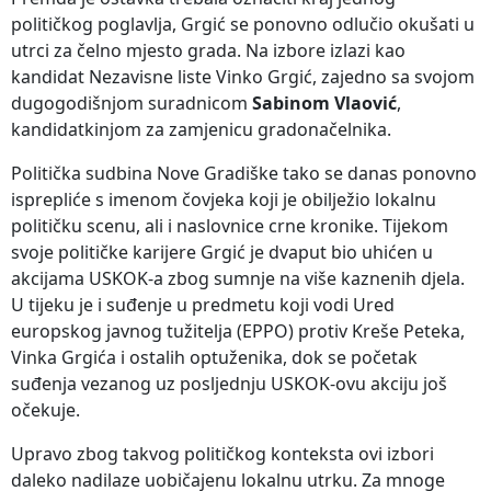
političkog poglavlja, Grgić se ponovno odlučio okušati u
utrci za čelno mjesto grada. Na izbore izlazi kao
kandidat Nezavisne liste Vinko Grgić, zajedno sa svojom
dugogodišnjom suradnicom
Sabinom Vlaović
,
kandidatkinjom za zamjenicu gradonačelnika.
Politička sudbina Nove Gradiške tako se danas ponovno
isprepliće s imenom čovjeka koji je obilježio lokalnu
političku scenu, ali i naslovnice crne kronike. Tijekom
svoje političke karijere Grgić je dvaput bio uhićen u
akcijama USKOK-a zbog sumnje na više kaznenih djela.
U tijeku je i suđenje u predmetu koji vodi Ured
europskog javnog tužitelja (EPPO) protiv Kreše Peteka,
Vinka Grgića i ostalih optuženika, dok se početak
suđenja vezanog uz posljednju USKOK-ovu akciju još
očekuje.
Upravo zbog takvog političkog konteksta ovi izbori
daleko nadilaze uobičajenu lokalnu utrku. Za mnoge