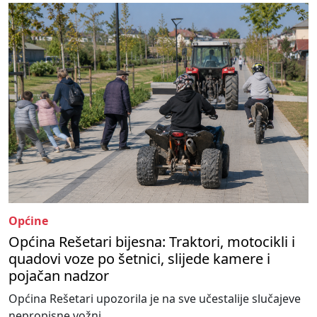
Općine
Općina Rešetari bijesna: Traktori, motocikli i
quadovi voze po šetnici, slijede kamere i
pojačan nadzor
Općina Rešetari upozorila je na sve učestalije slučajeve
nepropisne vožnj...