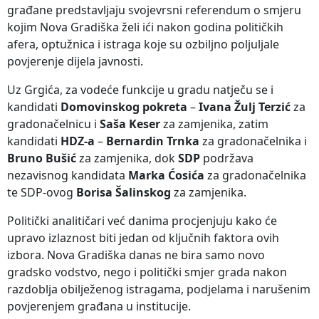
građane predstavljaju svojevrsni referendum o smjeru
kojim Nova Gradiška želi ići nakon godina političkih
afera, optužnica i istraga koje su ozbiljno poljuljale
povjerenje dijela javnosti.
Uz Grgića, za vodeće funkcije u gradu natječu se i
kandidati
Domovinskog pokreta
–
Ivana Žulj Terzić
za
gradonačelnicu i
Saša Keser
za zamjenika, zatim
kandidati
HDZ-a
–
Bernardin Trnka
za gradonačelnika i
Bruno Bušić
za zamjenika, dok
SDP
podržava
nezavisnog kandidata
Marka Ćosića
za gradonačelnika
te SDP-ovog
Borisa Šalinskog
za zamjenika.
Politički analitičari već danima procjenjuju kako će
upravo izlaznost biti jedan od ključnih faktora ovih
izbora. Nova Gradiška danas ne bira samo novo
gradsko vodstvo, nego i politički smjer grada nakon
razdoblja obilježenog istragama, podjelama i narušenim
povjerenjem građana u institucije.