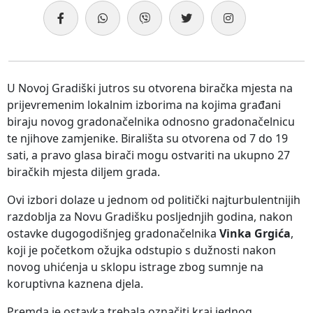
U Novoj Gradiški jutros su otvorena biračka mjesta na
prijevremenim lokalnim izborima na kojima građani
biraju novog gradonačelnika odnosno gradonačelnicu
te njihove zamjenike. Birališta su otvorena od 7 do 19
sati, a pravo glasa birači mogu ostvariti na ukupno 27
biračkih mjesta diljem grada.
Ovi izbori dolaze u jednom od politički najturbulentnijih
razdoblja za Novu Gradišku posljednjih godina, nakon
ostavke dugogodišnjeg gradonačelnika
Vinka Grgića
,
koji je početkom ožujka odstupio s dužnosti nakon
novog uhićenja u sklopu istrage zbog sumnje na
koruptivna kaznena djela.
Premda je ostavka trebala označiti kraj jednog