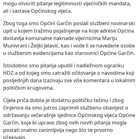
mogu otvoriti pitanje legitimnosti vijećničkih mandata,
ali i sastava Općinskog vijeća.
Zbog toga smo Općini Garčin poslali službeni novinarski
upit u kojem tražimo pojašnjenje na koje adrese Općina
dostavlja komunalne naknade vijećnicima Mariju
Munivrani i Željki Jelavić, kao i vode li se navedene osobe
u službenim evidencijama kao stanovnici Općine Garčin.
Istodobno smo pitanja uputili i nadležnom ogranku
HDZ-a od kojeg smo zatražili očitovanje o navodima koji
posljednjih dana izazivaju sve više komentara u lokalnim
političkim krugovima.
Cijela priča dobila je dodatnu političku težinu i zbog
činjenice da smo jutros zaprimili službenu obavijest o
održavanju večerašnje sjednice Općinskog vijeća Općine
Garčin, koja bi upravo zbog ovih novih pitanja mogla
postati znatno zanimljivija nego što se prvotno
očekivalo.