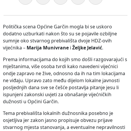
Politička scena Općine Garčin mogla bi se uskoro
dodatno uzburkati nakon što su se pojavile ozbiljne
sumnje oko stvarnog prebivališta dvoje HDZ-ovih
vijećnika –
Marija Munivrane
i
Željke Jelavić
.
Prema informacijama do kojih smo došli razgovarajući s
mještanima, više osoba tvrdi kako navedeni vijećnici
ondje zapravo ne žive, odnosno da ih na tim lokacijama
ne viđaju. Upravo zato među dijelom lokalne javnosti
posljednjih dana sve se češće postavlja pitanje jesu li
ispunjeni zakonski uvjeti za obnašanje vijećničkih
dužnosti u Općini Garčin.
Tema prebivališta lokalnih dužnosnika posebno je
osjetljiva jer zakon jasno propisuje obvezu prijave
stvarnog mjesta stanovanja, a eventualne nepravilnosti