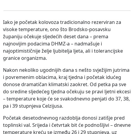
Iako je početak kolovoza tradicionalno rezerviran za
visoke temperature, ono što Brodsko-posavsku
županiju očekuje sljedećih deset dana – prema
najnovijim podacima DHMZ-a – nadmašuje i
najoptimističnije želje ljubitelja ljeta, ali i tolerancijske
granice organizma.
Nakon nekoliko ugodnijih dana s nešto svježijim jutrima
i povremenim oblacima, kraj tjedna i početak idućeg
donose dramatičan klimatski zaokret. Od petka pa sve
do sredine sljedećeg tjedna očekuju se pravi ljetni ekcesi
– temperature koje će se svakodnevno penjati do 37, 38,
pa i 39 stupnjeva Celzijusa.
Početak desetodnevnog razdoblja donosi zatišje pred
toplinski val. Srijeda i četvrtak bit će podnošljivi – dnevne
temperature kreću se između 26 i 29 stupnjeva, uz