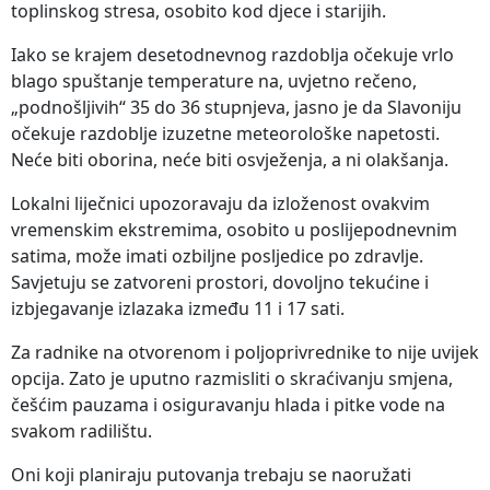
toplinskog stresa, osobito kod djece i starijih.
Iako se krajem desetodnevnog razdoblja očekuje vrlo
blago spuštanje temperature na, uvjetno rečeno,
„podnošljivih“ 35 do 36 stupnjeva, jasno je da Slavoniju
očekuje razdoblje izuzetne meteorološke napetosti.
Neće biti oborina, neće biti osvježenja, a ni olakšanja.
Lokalni liječnici upozoravaju da izloženost ovakvim
vremenskim ekstremima, osobito u poslijepodnevnim
satima, može imati ozbiljne posljedice po zdravlje.
Savjetuju se zatvoreni prostori, dovoljno tekućine i
izbjegavanje izlazaka između 11 i 17 sati.
Za radnike na otvorenom i poljoprivrednike to nije uvijek
opcija. Zato je uputno razmisliti o skraćivanju smjena,
češćim pauzama i osiguravanju hlada i pitke vode na
svakom radilištu.
Oni koji planiraju putovanja trebaju se naoružati