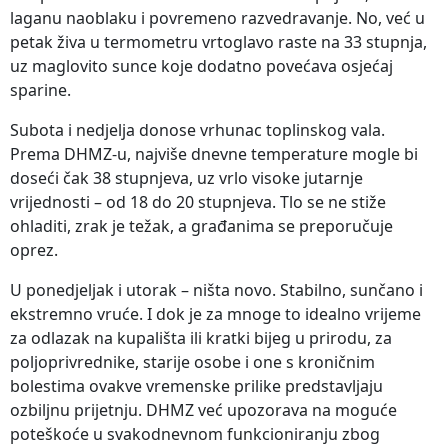
laganu naoblaku i povremeno razvedravanje. No, već u
petak živa u termometru vrtoglavo raste na 33 stupnja,
uz maglovito sunce koje dodatno povećava osjećaj
sparine.
Subota i nedjelja donose vrhunac toplinskog vala.
Prema DHMZ-u, najviše dnevne temperature mogle bi
doseći čak 38 stupnjeva, uz vrlo visoke jutarnje
vrijednosti – od 18 do 20 stupnjeva. Tlo se ne stiže
ohladiti, zrak je težak, a građanima se preporučuje
oprez.
U ponedjeljak i utorak – ništa novo. Stabilno, sunčano i
ekstremno vruće. I dok je za mnoge to idealno vrijeme
za odlazak na kupališta ili kratki bijeg u prirodu, za
poljoprivrednike, starije osobe i one s kroničnim
bolestima ovakve vremenske prilike predstavljaju
ozbiljnu prijetnju. DHMZ već upozorava na moguće
poteškoće u svakodnevnom funkcioniranju zbog