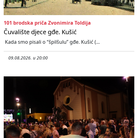
101 brodska priča Zvonimira Toldija
Čuvalište djece gđe. Kušić
Kada smo pisali o “špilšulu” gđe. Kušić (...
09.08.2026. u 20:00