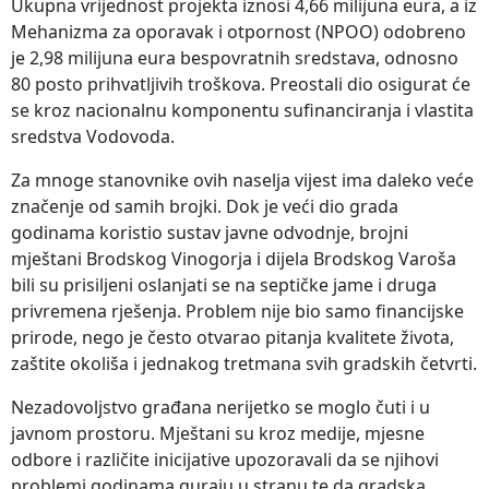
Ukupna vrijednost projekta iznosi 4,66 milijuna eura, a iz
Mehanizma za oporavak i otpornost (NPOO) odobreno
je 2,98 milijuna eura bespovratnih sredstava, odnosno
80 posto prihvatljivih troškova. Preostali dio osigurat će
se kroz nacionalnu komponentu sufinanciranja i vlastita
sredstva Vodovoda.
Za mnoge stanovnike ovih naselja vijest ima daleko veće
značenje od samih brojki. Dok je veći dio grada
godinama koristio sustav javne odvodnje, brojni
mještani Brodskog Vinogorja i dijela Brodskog Varoša
bili su prisiljeni oslanjati se na septičke jame i druga
privremena rješenja. Problem nije bio samo financijske
prirode, nego je često otvarao pitanja kvalitete života,
zaštite okoliša i jednakog tretmana svih gradskih četvrti.
Nezadovoljstvo građana nerijetko se moglo čuti i u
javnom prostoru. Mještani su kroz medije, mjesne
odbore i različite inicijative upozoravali da se njihovi
problemi godinama guraju u stranu te da gradska