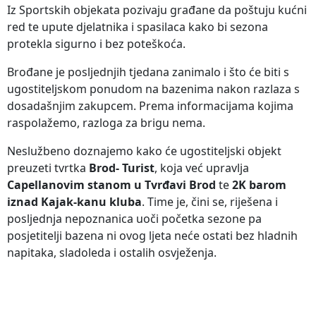
Iz Sportskih objekata pozivaju građane da poštuju kućni
red te upute djelatnika i spasilaca kako bi sezona
protekla sigurno i bez poteškoća.
Brođane je posljednjih tjedana zanimalo i što će biti s
ugostiteljskom ponudom na bazenima nakon razlaza s
dosadašnjim zakupcem. Prema informacijama kojima
raspolažemo, razloga za brigu nema.
Neslužbeno doznajemo kako će ugostiteljski objekt
preuzeti tvrtka
Brod- Turist
, koja već upravlja
Capellanovim stanom u Tvrđavi Brod
te
2K barom
iznad Kajak-kanu kluba
. Time je, čini se, riješena i
posljednja nepoznanica uoči početka sezone pa
posjetitelji bazena ni ovog ljeta neće ostati bez hladnih
napitaka, sladoleda i ostalih osvježenja.