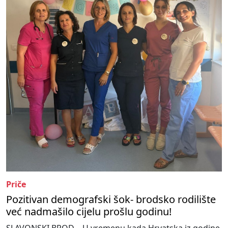
Priče
Pozitivan demografski šok- brodsko rodilište
već nadmašilo cijelu prošlu godinu!
SLAVONSKI BROD – U vremenu kada Hrvatska iz godine