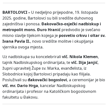
BARTOLOVCI –
U nedjeljno prijepodne, 19. listopada
2025. godine, Bartolovci su bili središte duhovnog
zajedništva i ponosa.
Đakovačko-osječki nadbiskup i
metropolit mons. Đuro Hranić
predvodio je svečano
misno slavlje tijekom kojega je
posvetio crkvu i oltar sv.
Ivana Pavla II.
, novo središte molitve i okupljanja
vjernika ovoga mjesta.
Uz nadbiskupa su koncelebrirali
vlč. Nikola Klemen
,
tajnik Nadbiskupskog ordinarijata, te
vlč. Ilija Janjić
,
župni upravitelj Župe sv. Marka, evanđelista, iz
Slobodnice kojoj Bartolovci pripadaju kao filijala.
Posluživali su
đakovački bogoslovi
, a ceremonijar je bio
vlč. mr. Dario Hrga
, kancelar Nadbiskupskog
ordinarijata i profesor na Katoličkom bogoslovnom
fakultetu u Đakovu.