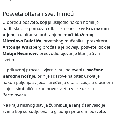
Posveta oltara i svetih moći
U obredu posvete, koji je uslijedio nakon homilije,
nadbiskup je pomazao oltar i stijene crkve
krizmanim
uljem
, a u oltar su pohranjene
moći blaženog
Miroslava Bulešića
, hrvatskog mučenika i prezbitera.
Antonija Wurzberg
pročitala je povelju posvete, dok je
Matija Hećimović
predvodio pjevanje litanija Svih
svetih.
U prikaznoj procesiji vjernici su, odjeveni u
svečane
narodne nošnje
, prinijeli darove na oltar. Crkva je,
nakon paljenja svijeća i uređenja oltara, zasjala u punom
sjaju – simbolično kao novo svjetlo vjere u srcu
Bartolovaca.
Na kraju misnog slavlja župnik
Ilija Janjić
zahvalio je
svima koji su sudjelovali u gradnji i pripremi posvete,