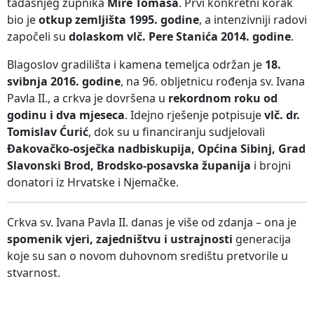
tadašnjeg župnika
Mire Tomasa
. Prvi konkretni korak
bio je
otkup zemljišta 1995. godine
, a intenzivniji radovi
započeli su
dolaskom vlč. Pere Stanića 2014. godine
.
Blagoslov gradilišta i kamena temeljca održan je
18.
svibnja 2016. godine
, na 96. obljetnicu rođenja sv. Ivana
Pavla II., a crkva je dovršena u
rekordnom roku od
godinu i dva mjeseca
. Idejno rješenje potpisuje
vlč. dr.
Tomislav Ćurić
, dok su u financiranju sudjelovali
Đakovačko-osječka nadbiskupija, Općina Sibinj, Grad
Slavonski Brod, Brodsko-posavska županija
i brojni
donatori iz Hrvatske i Njemačke.
Crkva sv. Ivana Pavla II. danas je više od zdanja – ona je
spomenik vjeri, zajedništvu i ustrajnosti
generacija
koje su san o novom duhovnom središtu pretvorile u
stvarnost.