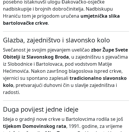
posebno istaknuvši ulogu Đakovačko-osječke
nadbiskupije i brojnih dobročinitelja. Nadbiskupu
Hraniću tom je prigodom uručena
umjetnička slika
bartolovačke crkve
.
Glazba, zajedništvo i slavonsko kolo
Svečanost je svojim pjevanjem uveličao
zbor Župe Svete
Obitelji iz Slavonskog Broda
, u zajedništvu s pjevačima
iz Slobodnice i Bartolovaca, pod vodstvom Matije
Hećimovića. Nakon završnog blagoslova ispred crkve,
vjernici su spontano zaplesali
tradicionalno slavonsko
kolo
, pretvarajući duhovni čin u slavlje zajedništva i
radosti.
Duga povijest jedne ideje
Ideja o gradnji nove crkve u Bartolovcima rodila se još
tijekom Domovinskog rata
, 1991. godine, za vrijeme