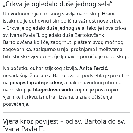
„Crkva je ogledalo duše jednog sela“
U uvodnom dijelu misnog slavlja nadbiskup Hranić
istaknuo je duhovnu i simboličnu važnost nove crkve:
– Crkva je ogledalo duše jednog sela, tako je i ova crkva
sv. Ivana Pavla II. ogledalo duša Bartolovčanki i
Bartolovčana koji će, zaogrnuti plaštem svog moćnog
zagovornika, zasigurno u njoj prošnjama i molitvama
biti istinski svjedoci Božje ljubavi – poručio je nadbiskup.
Na početku euharistijskog slavlja,
Anita Terzić
,
nekadašnja župljanka Bartolovaca, podsjetila je prisutne
na
povijest gradnje crkve
, a nakon uvodnog obreda
nadbiskup je
blagoslovio vodu
kojom je poškropio
vjernike i crkvu, iznutra i izvana, u znak očišćenja i
posvećenja.
Vjera kroz povijest – od sv. Bartola do sv.
Ivana Pavla II.