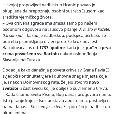
U svojoj propovijedi nadbiskup Hranić pozvao je
okupljene da prepoznaju osobni susret s Isusom kao
središte vjerničkog života.
– Ova crkvena zgrada ima smisla samo po našem
osobnom odgovoru na Isusovo pitanje:
A vi, što vi kažete,
tko sam ja?
– kazao je nadbiskup, podsjećajući kako se
potreba promišljanja o vjeri proteže kroz povijest
Bartolovaca još od
1737. godine
, kada je izgrađena
prva
crkva posvećena sv. Bartolu
nakon oslobođenja
Slavonije od Turaka.
Dodao je kako današnja posveta crkve sv. Ivana Pavla II.
svjedoči kontinuitet vjere i duhovne snage mjesta koje
je, i nakon Domovinskog rata, željelo stvoriti
novo
svetište
u čast svecu koji je obilježio suvremenu Crkvu.
– Kada čitamo Sveto Pismo, Bog danas progovara nama.
Isto pitanje koje je Isus postavio apostolima, postavlja i
nama danas –
Tko sam ja za tebe?
– poručio je nadbiskup
okupljenima.