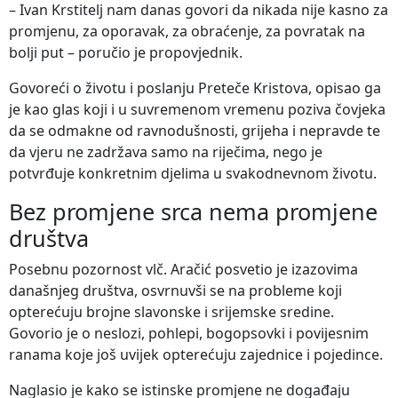
– Ivan Krstitelj nam danas govori da nikada nije kasno za
promjenu, za oporavak, za obraćenje, za povratak na
bolji put – poručio je propovjednik.
Govoreći o životu i poslanju Preteče Kristova, opisao ga
je kao glas koji i u suvremenom vremenu poziva čovjeka
da se odmakne od ravnodušnosti, grijeha i nepravde te
da vjeru ne zadržava samo na riječima, nego je
potvrđuje konkretnim djelima u svakodnevnom životu.
Bez promjene srca nema promjene
društva
Posebnu pozornost vlč. Aračić posvetio je izazovima
današnjeg društva, osvrnuvši se na probleme koji
opterećuju brojne slavonske i srijemske sredine.
Govorio je o neslozi, pohlepi, bogopsovki i povijesnim
ranama koje još uvijek opterećuju zajednice i pojedince.
Naglasio je kako se istinske promjene ne događaju