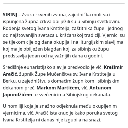
SIBINJ
– Zvuk crkvenih zvona, zajednička molitva i
ispunjena župna crkva obilježili su u Sibinju svetkovinu
Rođenja svetog Ivana Krstitelja, zaštitnika župe i jednog
od najštovanijih svetaca u kršćanskoj tradiciji. Vjernici su
se tijekom cijelog dana okupljali na liturgijskim slavljima
kojima je obilježen blagdan koji za sibinjsku župu
predstavlja jedan od najvažnijih dana u godini.
Središnje euharistijsko slavlje predvodio je vlč.
Krešimir
Aračić
, župnik Župe Mučeništva sv. Ivana Krstitelja u
Berku, u zajedništvu s domaćim župnikom i sibinjskim
dekanom preč.
Markom Martićem
, vlč.
Antunom
Japundžićem
te svećenicima Sibinjskog dekanata.
U homiliji koja je snažno odjeknula među okupljenim
vjernicima, vlč. Aračić istaknuo je kako poruka svetog
Ivana Krstitelja ni danas nije izgubila na snazi.