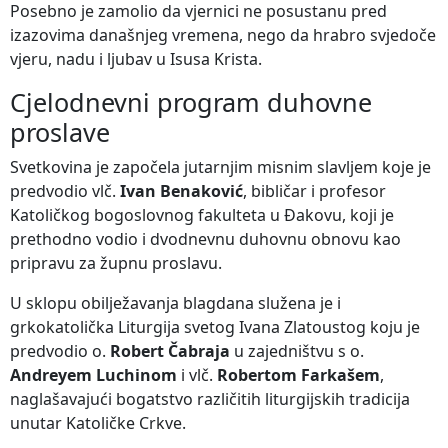
Posebno je zamolio da vjernici ne posustanu pred
izazovima današnjeg vremena, nego da hrabro svjedoče
vjeru, nadu i ljubav u Isusa Krista.
Cjelodnevni program duhovne
proslave
Svetkovina je započela jutarnjim misnim slavljem koje je
predvodio vlč.
Ivan Benaković
, bibličar i profesor
Katoličkog bogoslovnog fakulteta u Đakovu, koji je
prethodno vodio i dvodnevnu duhovnu obnovu kao
pripravu za župnu proslavu.
U sklopu obilježavanja blagdana služena je i
grkokatolička Liturgija svetog Ivana Zlatoustog koju je
predvodio o.
Robert Čabraja
u zajedništvu s o.
Andreyem Luchinom
i vlč.
Robertom Farkašem
,
naglašavajući bogatstvo različitih liturgijskih tradicija
unutar Katoličke Crkve.