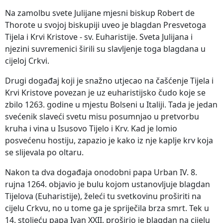
Na zamolbu svete Julijane mjesni biskup Robert de
Thorote u svojoj biskupiji uveo je blagdan Presvetoga
Tijela i Krvi Kristove - sv. Euharistije. Sveta Julijana i
njezini suvremenici širili su slavljenje toga blagdana u
cijeloj Crkvi.
Drugi događaj koji je snažno utjecao na čašćenje Tijela i
Krvi Kristove povezan je uz euharistijsko čudo koje se
zbilo 1263. godine u mjestu Bolseni u Italiji. Tada je jedan
svećenik slaveći svetu misu posumnjao u pretvorbu
kruha i vina u Isusovo Tijelo i Krv. Kad je lomio
posvećenu hostiju, zapazio je kako iz nje kaplje krv koja
se slijevala po oltaru.
Nakon ta dva događaja onodobni papa Urban IV. 8.
rujna 1264. objavio je bulu kojom ustanovljuje blagdan
Tijelova (Euharistije), želeći tu svetkovinu proširiti na
cijelu Crkvu, no u tome ga je spriječila brza smrt. Tek u
14. stoljeću papa Ivan XXII. proširio je blagdan na cijelu