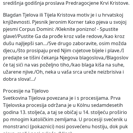
središnja godišnja proslava Predragocjene Krvi Kristove.
Blagdan Tjelova ili Tijela Kristova motiv je i u hrvatskoj
književnosti. Pjesnik Jeronim Korner tako pjeva u svojoj
pjesmi Corpus Domini: /Kleknite ponizno! - Spustite
glave!/Pustite Ga da prođe kroz vaše redove,/kao kroz
dušu najljepši san…/Sve drugo zaboravite, osim možda
djecu,/što prosipaju pred Njim cvjetove bijele i plave./I
predajte se tišini čekanja Njegova blagoslova,/Blagoslov
će taj sići na vas poželjno tiho,/kao blaga kiša na suhe,
užarene njive./Oh, neka u vaša srca ureže neizbrisiva i
dobra slova!.../
Procesije na Tijelovo
Svetkovina Tijelova povezana je i s procesijama. Prva
Tijelovska procesija održana je u Kölnu sedamdesetih
godina 13. stoljeća, a taj se običaj u 14. stoljeću proširio
po mnogim katoličkim zemljama. U procesiji svećenik u
monstranci (pokaznici) nosi posvećenu hostiju, dok puk