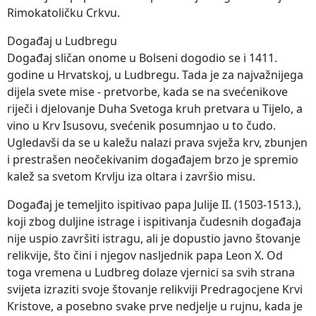
Rimokatoličku Crkvu.
Događaj u Ludbregu
Događaj sličan onome u Bolseni dogodio se i 1411.
godine u Hrvatskoj, u Ludbregu. Tada je za najvažnijega
dijela svete mise - pretvorbe, kada se na svećenikove
riječi i djelovanje Duha Svetoga kruh pretvara u Tijelo, a
vino u Krv Isusovu, svećenik posumnjao u to čudo.
Ugledavši da se u kaležu nalazi prava svježa krv, zbunjen
i prestrašen neočekivanim događajem brzo je spremio
kalež sa svetom Krvlju iza oltara i završio misu.
Događaj je temeljito ispitivao papa Julije II. (1503-1513.),
koji zbog duljine istrage i ispitivanja čudesnih događaja
nije uspio završiti istragu, ali je dopustio javno štovanje
relikvije, što čini i njegov nasljednik papa Leon X. Od
toga vremena u Ludbreg dolaze vjernici sa svih strana
svijeta izraziti svoje štovanje relikviji Predragocjene Krvi
Kristove, a posebno svake prve nedjelje u rujnu, kada je