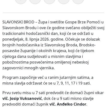
SLAVONSKI BROD – Župa i svetište Gospe Brze Pomoći u
Slavonskom Brodu i ove će godine svečano obilježiti svoj
tradicionalni hodočasnički dan, koji će se održati u
ponedjeljak, 8. lipnja 2026. godine. Očekuje se dolazak
brojnih hodočasnika iz Slavonskog Broda, Brodsko-
posavske županije i okolnih krajeva, koji će tijekom
cijeloga dana sudjelovati u misnim slavljima i
pobožnostima posvećenima omiljenoj nebeskoj
zagovornici mnogih vjernika.
Program započinje već u ranim jutarnjim satima, a
misna slavlja održavat će se u 7, 9, 11, 17 i 19 sati.
Prvu svetu misu u 7 sati predvodit će domaći župni vikar
vlč. Josip Vuksanović
, dok će u 9 sati misno slavlje
predvoditi domaći župnik
vlč. Anđelko Cindor
.