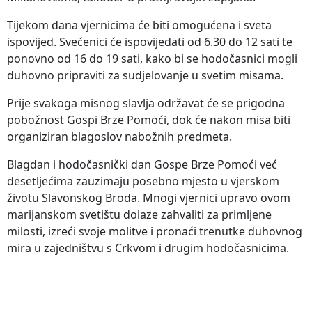
Tijekom dana vjernicima će biti omogućena i sveta
ispovijed. Svećenici će ispovijedati od 6.30 do 12 sati te
ponovno od 16 do 19 sati, kako bi se hodočasnici mogli
duhovno pripraviti za sudjelovanje u svetim misama.
Prije svakoga misnog slavlja održavat će se prigodna
pobožnost Gospi Brze Pomoći, dok će nakon misa biti
organiziran blagoslov nabožnih predmeta.
Blagdan i hodočasnički dan Gospe Brze Pomoći već
desetljećima zauzimaju posebno mjesto u vjerskom
životu Slavonskog Broda. Mnogi vjernici upravo ovom
marijanskom svetištu dolaze zahvaliti za primljene
milosti, izreći svoje molitve i pronaći trenutke duhovnog
mira u zajedništvu s Crkvom i drugim hodočasnicima.