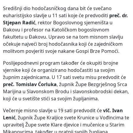
Središnji dio hodočasničkog dana bit će svečano
euharistijsko slavlje u 11 sati koje će predvoditi
preč. dr.
Stjepan Radić
, rektor Bogoslovnog sjemeništa u
Đakovu i profesor na Katoličkom bogoslovnom
fakultetu u Đakovu. Upravo se na tom misnom slavlju
očekuje najveći broj hodočasnika koji će zajedničkom
molitvom povjeriti svoje nakane Gospi Brze Pomoći.
Poslijepodnevni program također će okupiti brojne
vjernike koji će organizirano hodočastiti sa svojim
župnim zajednicama. U 17 sati svetu misu predvodit će
preč. Tomislav Ćorluka
, župnik Župe Bezgrješnog Srca
Marijina u Slavonskom Brodu i slavonskobrodski dekan,
koji će u svetište stići sa svojim župljanima.
Večernje misno slavlje u 19 sati predvodit će
vlč. Ivan
Lenić
, župnik Župe Kraljice svete Krunice u Vođincima te
upravitelj Župe svete Klare djevice i mučenice u Starim
Mikanovcima, također u pratnji svojih župljana.